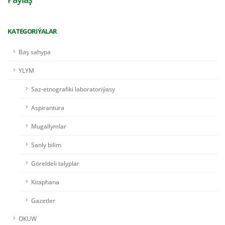
KATEGORIÝALAR
Baş sahypa
YLYM
Saz-etnografiki laboratoriýasy
Aspirantura
Mugallymlar
Sanly bilim
Göreldeli talyplar
Kitaphana
Gazetler
OKUW