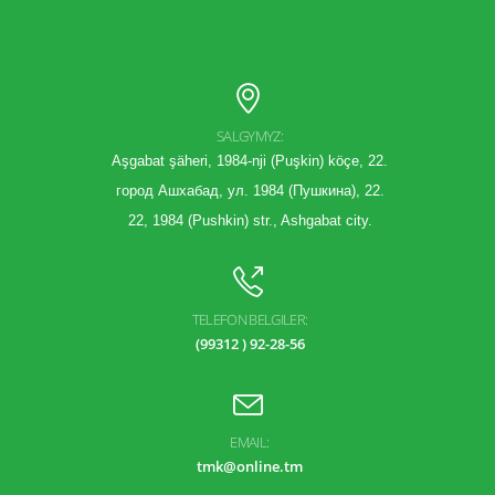
SALGYMYZ:
Aşgabat şäheri, 1984-nji (Puşkin) köçe, 22.
город Ашхабад, ул. 1984 (Пушкина), 22.
22, 1984 (Pushkin) str., Ashgabat city.
TELEFON BELGILER:
(99312 ) 92-28-56
EMAIL:
tmk@online.tm