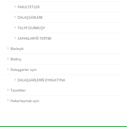
FAKULTETLER
DALAŞGÄRLERE
TALYP DURMUŞY
SAPAKLARYŇ TERTIBI
Bäsleşik
Bildiriş
Dalaşgärler üçin
DALAŞGÄRLERIŇ DYKGATYNA
Täzelikler
Habarlaşmak üçin