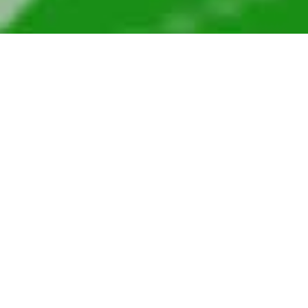
Täzelikler
22/07/2026
Türkmen aýdym-sazy ýer ýüzüne ýaň salýar