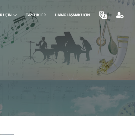
ER ÜÇIN
TÄZELIKLER
HABARLAŞMAK ÜÇIN