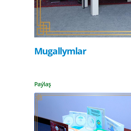
Mugallymlar
Paýlaş