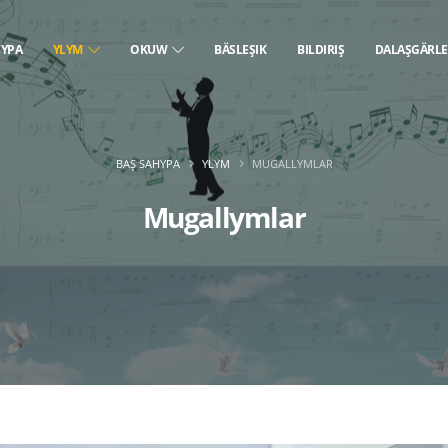
HYPA
YLYM
OKUW
BÄSLEŞIK
BILDIRIŞ
DALAŞGÄRL
BAŞ SAHYPA
YLYM
MUGALLYMLAR
Mugallymlar