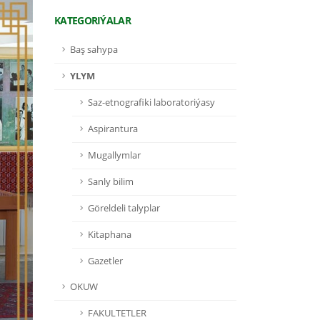
KATEGORIÝALAR
Baş sahypa
YLYM
Saz-etnografiki laboratoriýasy
Aspirantura
Mugallymlar
Sanly bilim
Göreldeli talyplar
Kitaphana
Gazetler
OKUW
FAKULTETLER