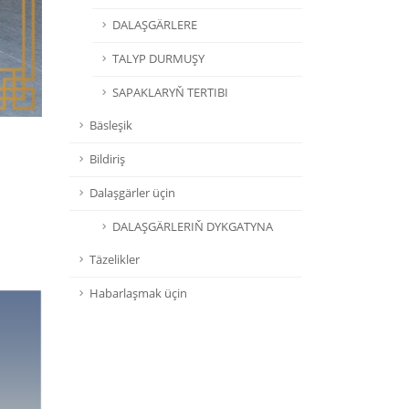
DALAŞGÄRLERE
TALYP DURMUŞY
SAPAKLARYŇ TERTIBI
Bäsleşik
Bildiriş
Dalaşgärler üçin
DALAŞGÄRLERIŇ DYKGATYNA
Täzelikler
Habarlaşmak üçin