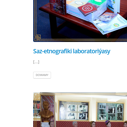
Saz-etnografiki laboratoriýasy
[...]
DOWAMY