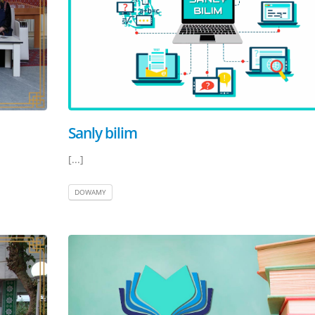
Sanly bilim
[...]
DOWAMY