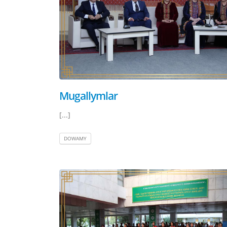
Mugallymlar
[...]
DOWAMY