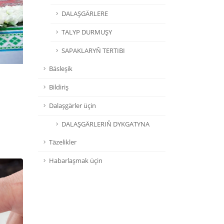
DALAŞGÄRLERE
TALYP DURMUŞY
SAPAKLARYŇ TERTIBI
Bäsleşik
Bildiriş
Dalaşgärler üçin
DALAŞGÄRLERIŇ DYKGATYNA
Täzelikler
Habarlaşmak üçin