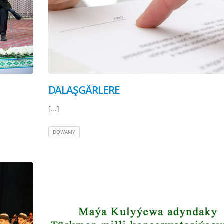
DALAŞGÄRLERE
[...]
DOWAMY