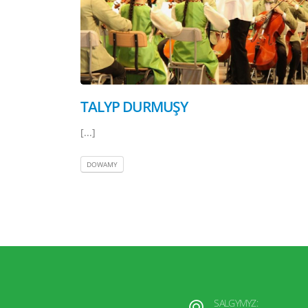
TALYP DURMUŞY
[...]
DOWAMY
SALGYMYZ: