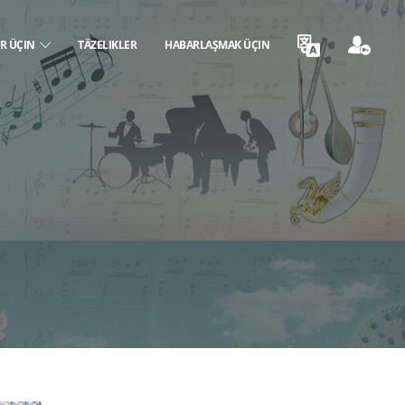
ER ÜÇIN
TÄZELIKLER
HABARLAŞMAK ÜÇIN