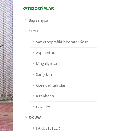
KATEGORIÝALAR
Baş sahypa
YLYM
Saz-etnografiki laboratoriýasy
Aspirantura
Mugallymlar
Sanly bilim
Göreldeli talyplar
Kitaphana
Gazetler
OKUW
FAKULTETLER