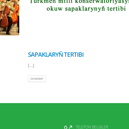
SAPAKLARYŇ TERTIBI
[...]
DOWAMY
TELEFON BELGILER: