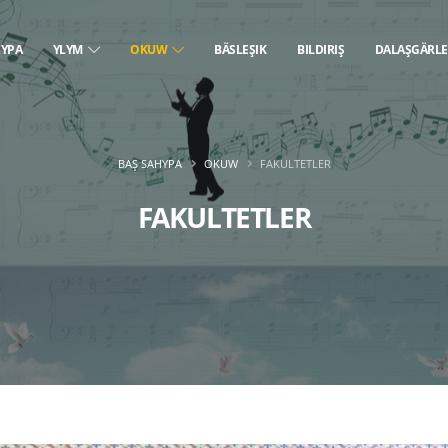
HYPA
YLYM
OKUW
BÄSLEŞIK
BILDIRIŞ
DALAŞGÄRL
BAŞ SAHYPA
OKUW
FAKULTETLER
FAKULTETLER