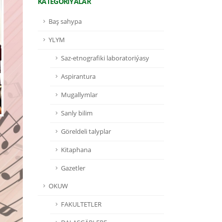
KATEGORIÝALAR
Baş sahypa
YLYM
Saz-etnografiki laboratoriýasy
Aspirantura
Mugallymlar
Sanly bilim
Göreldeli talyplar
Kitaphana
Gazetler
OKUW
FAKULTETLER