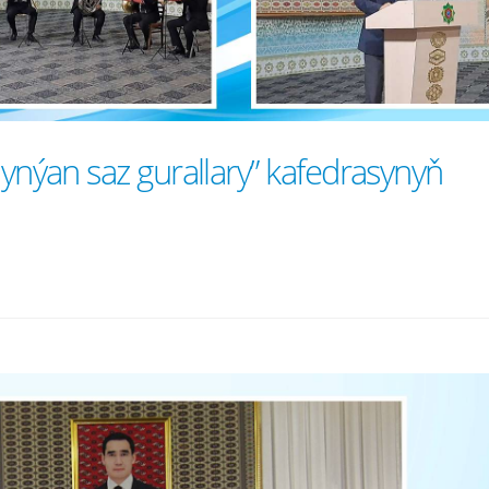
lynýan saz gurallary” kafedrasynyň