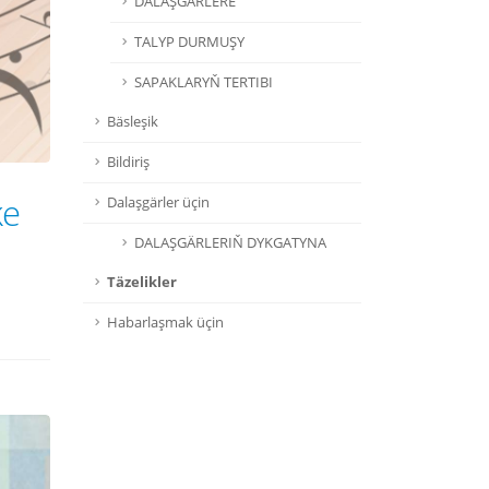
DALAŞGÄRLERE
TALYP DURMUŞY
SAPAKLARYŇ TERTIBI
Bäsleşik
Bildiriş
ke
Dalaşgärler üçin
DALAŞGÄRLERIŇ DYKGATYNA
Täzelikler
Habarlaşmak üçin