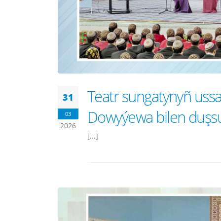
Teatr sungatynyñ ussa
31
Dowyýewa bilen duşs
03
2026
[...]