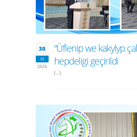
“Üflenip we kakylyp ça
30
hepdeligi geçirildi
03
2026
[...]