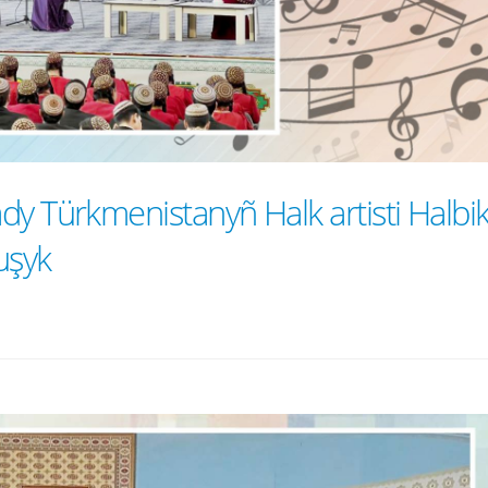
dy Türkmenistanyñ Halk artisti Halbi
uşyk