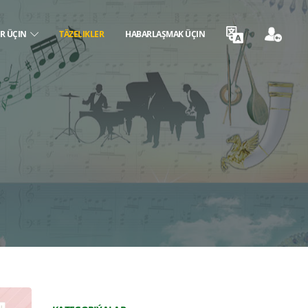
ER ÜÇIN
TÄZELIKLER
HABARLAŞMAK ÜÇIN