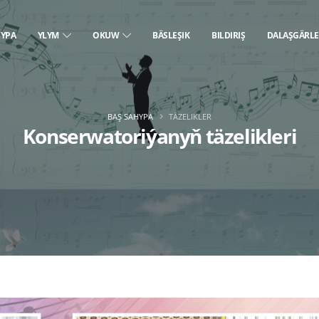
HYPA
YLYM
OKUW
BÄSLEŞIK
BILDIRIŞ
DALAŞGÄRL
BAŞ SAHYPA
TÄZELIKLER
Konserwatoriýanyň täzelikleri