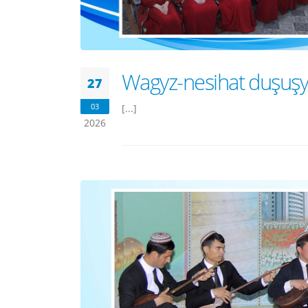
Wagyz-nesihat duşuşyg
27
03
[...]
2026