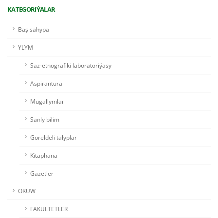
KATEGORIÝALAR
Baş sahypa
YLYM
Saz-etnografiki laboratoriýasy
Aspirantura
Mugallymlar
Sanly bilim
Göreldeli talyplar
Kitaphana
Gazetler
OKUW
FAKULTETLER