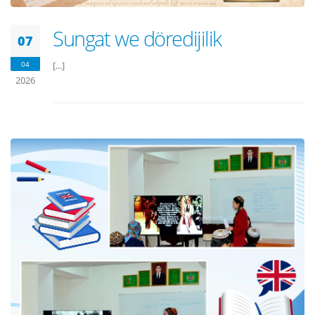
Sungat we döredijilik
07
04
[...]
2026