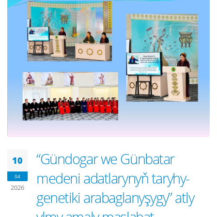
“Gündogar we Günbatar
10
medeni adatlarynyň taryhy-
04
2026
genetiki arabaglanyşygy” atly
ylmy amaly maslahat