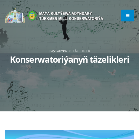
BAŞ SAHYPA
TÄZELIKLER
Konserwatoriýanyň täzelikleri