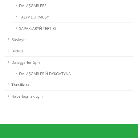
DALAŞGÄRLERE
TALYP DURMUŞY
SAPAKLARYŇ TERTIBI
Bäsleşik
Bildiriş
Dalaşgärler üçin
DALAŞGÄRLERIŇ DYKGATYNA
Täzelikler
Habarlaşmak üçin