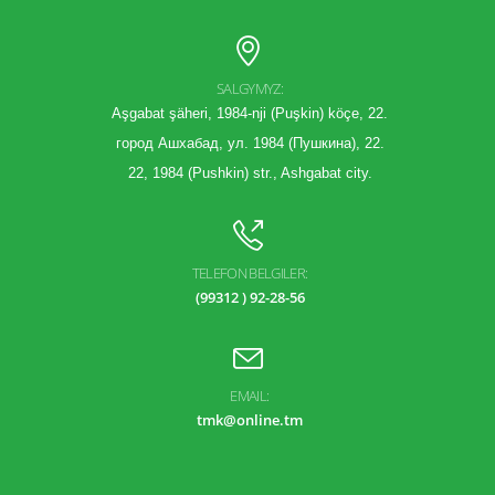
SALGYMYZ:
Aşgabat şäheri, 1984-nji (Puşkin) köçe, 22.
город Ашхабад, ул. 1984 (Пушкина), 22.
22, 1984 (Pushkin) str., Ashgabat city.
TELEFON BELGILER:
(99312 ) 92-28-56
EMAIL:
tmk@online.tm