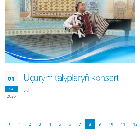
Uçurym talyplaryň konserti
01
04
[...]
2026
1
2
3
4
5
6
7
8
9
10
11
12