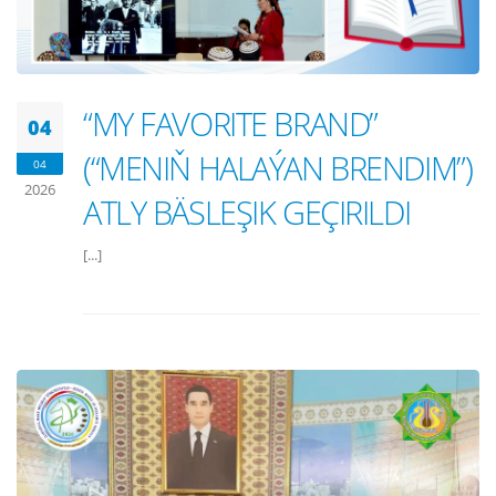
“MY FAVORITE BRAND”
04
(“MENIŇ HALAÝAN BRENDIM”)
04
2026
ATLY BÄSLEŞIK GEÇIRILDI
[...]