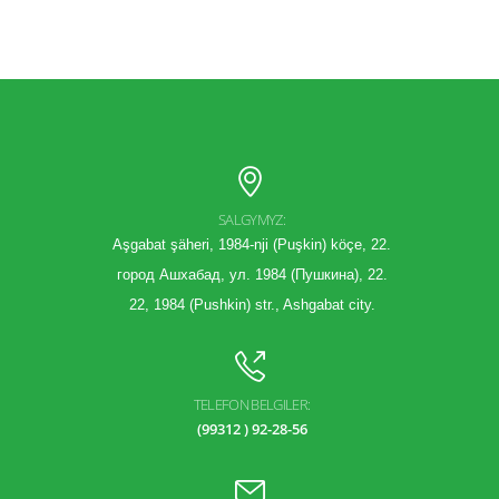
SALGYMYZ:
Aşgabat şäheri, 1984-nji (Puşkin) köçe, 22.
город Ашхабад, ул. 1984 (Пушкина), 22.
22, 1984 (Pushkin) str., Ashgabat city.
TELEFON BELGILER:
(99312 ) 92-28-56