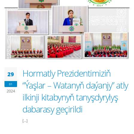
Hormatly Prezidentimiziň
29
“Ýaşlar – Watanyň daýanjy” atly
01
2024
ilkinji kitabynyň tanyşdyrylyş
dabarasy geçirildi
[...]