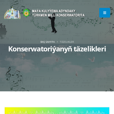
BAŞ SAHYPA
TÄZELIKLER
Konserwatoriýanyň täzelikleri