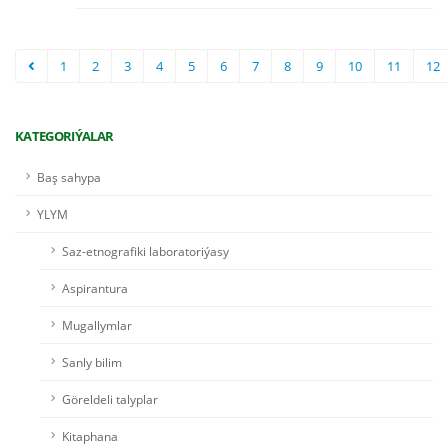
1
2
3
4
5
6
7
8
9
10
11
12
KATEGORIÝALAR
Baş sahypa
YLYM
Saz-etnografiki laboratoriýasy
Aspirantura
Mugallymlar
Sanly bilim
Göreldeli talyplar
Kitaphana