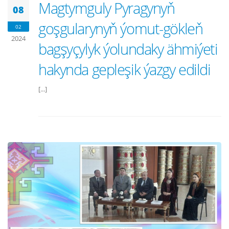
Magtymguly Pyragynyň
08
goşgularynyň ýomut-gökleň
02
2024
bagşyçylyk ýolundaky ähmiýeti
hakynda gepleşik ýazgy edildi
[...]