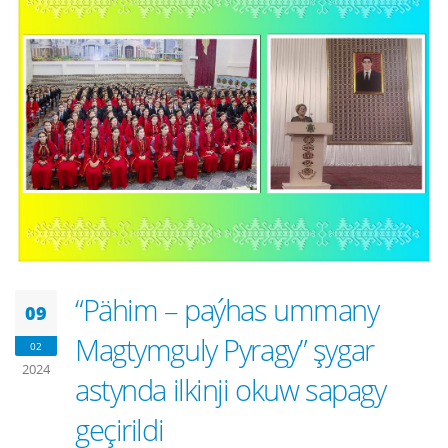
“Pähim – paýhas ummany
09
Magtymguly Pyragy” şygar
02
2024
astynda ilkinji okuw sapagy
geçirildi