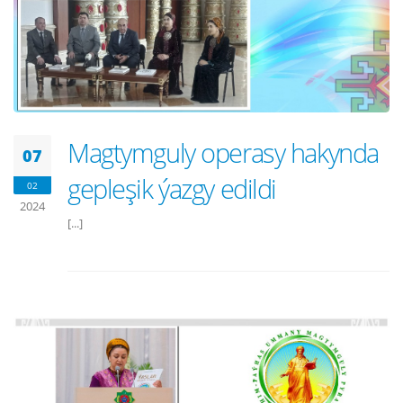
Magtymguly operasy hakynda
07
gepleşik ýazgy edildi
02
2024
[...]