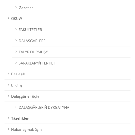
Gazetler
OKUW
FAKULTETLER
DALAŞGÄRLERE
TALYP DURMUŞY
SAPAKLARYŇ TERTIBI
Bäsleşik
Bildiriş
Dalaşgärler üçin
DALAŞGÄRLERIŇ DYKGATYNA
Täzelikler
Habarlaşmak üçin