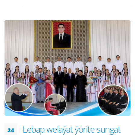
Lebap welaýat ýörite sungat
24