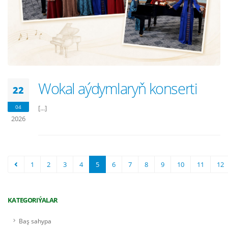
Wokal aýdymlaryň konserti
22
04
[...]
2026
1
2
3
4
5
6
7
8
9
10
11
12
KATEGORIÝALAR
Baş sahypa