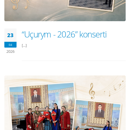
“Uçurym - 2026” konserti
23
04
[...]
2026