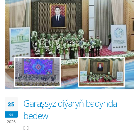
Garaşsyz diýaryň badynda
25
bedew
04
2026
[...]