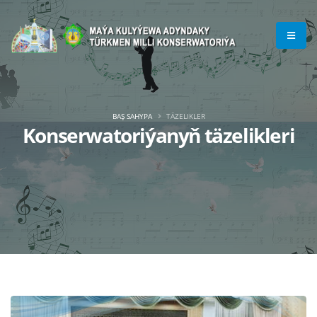
BAŞ SAHYPA
TÄZELIKLER
Konserwatoriýanyň täzelikleri