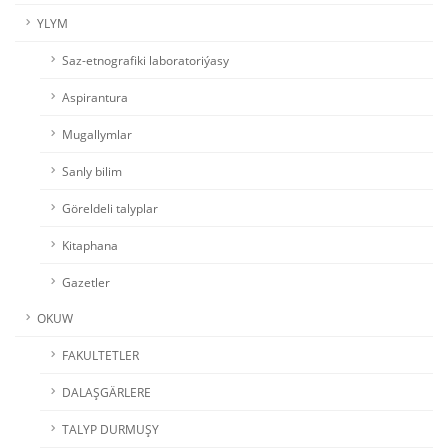
YLYM
Saz-etnografiki laboratoriýasy
Aspirantura
Mugallymlar
Sanly bilim
Göreldeli talyplar
Kitaphana
Gazetler
OKUW
FAKULTETLER
DALAŞGÄRLERE
TALYP DURMUŞY