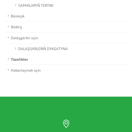
SAPAKLARYŇ TERTIBI
Bäsleşik
Bildiriş
Dalaşgärler üçin
DALAŞGÄRLERIŇ DYKGATYNA
Täzelikler
Habarlaşmak üçin