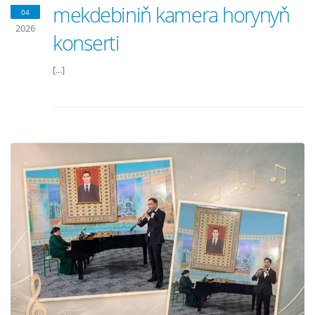
mekdebiniň kamera horynyň
04
2026
konserti
[...]