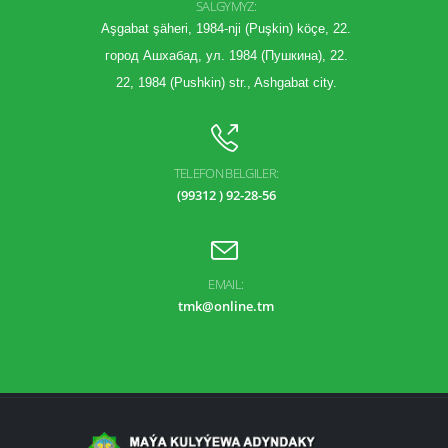
SALGYMYZ:
Aşgabat şäheri, 1984-nji (Puşkin) köçe, 22.
город Ашхабад, ул. 1984 (Пушкина), 22.
22, 1984 (Pushkin) str., Ashgabat city.
TELEFON BELGILER:
(99312 ) 92-28-56
EMAIL:
tmk@online.tm