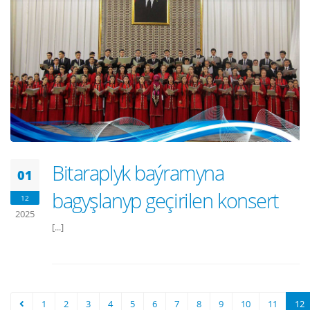
Bitaraplyk baýramyna
01
bagyşlanyp geçirilen konsert
12
2025
[...]
1
2
3
4
5
6
7
8
9
10
11
12