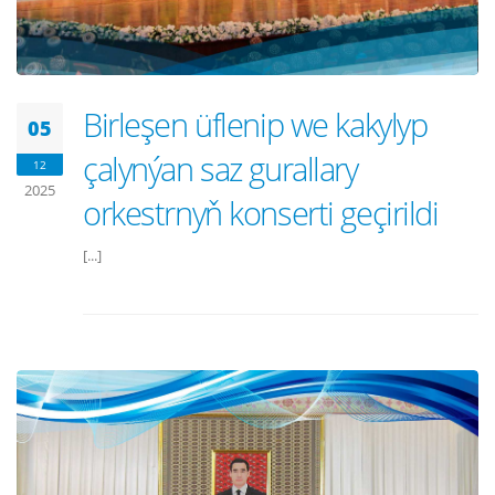
Birleşen üflenip we kakylyp
05
çalynýan saz gurallary
12
2025
orkestrnyň konserti geçirildi
[...]