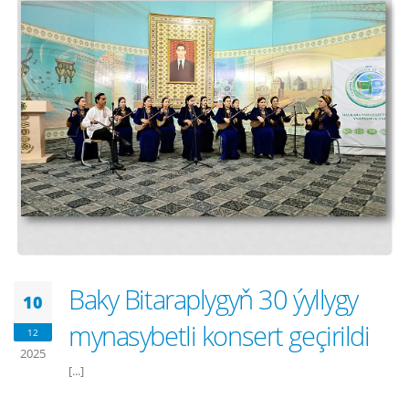
Baky Bitaraplygyň 30 ýyllygy
10
mynasybetli konsert geçirildi
12
2025
[...]