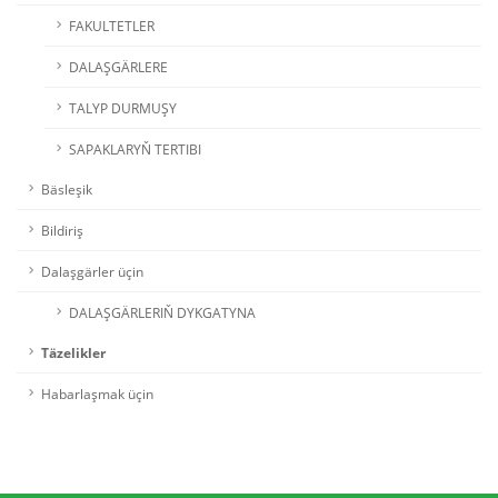
FAKULTETLER
DALAŞGÄRLERE
TALYP DURMUŞY
SAPAKLARYŇ TERTIBI
Bäsleşik
Bildiriş
Dalaşgärler üçin
DALAŞGÄRLERIŇ DYKGATYNA
Täzelikler
Habarlaşmak üçin