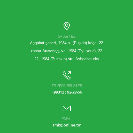
SALGYMYZ:
Aşgabat şäheri, 1984-nji (Puşkin) köçe, 22.
город Ашхабад, ул. 1984 (Пушкина), 22.
22, 1984 (Pushkin) str., Ashgabat city.
TELEFON BELGILER:
(99312 ) 92-28-56
EMAIL:
tmk@online.tm