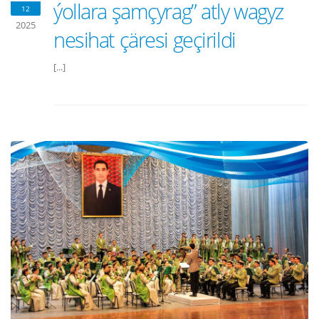
ýollara şamçyrag” atly wagyz
12
2025
nesihat çäresi geçirildi
[...]