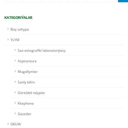
KATEGORIÝALAR
Baş sahypa
YLYM
Saz-etnografiki laboratoriýasy
Aspirantura
Mugallymlar
Sanly bilim
Göreldeli talyplar
Kitaphana
Gazetler
OKUW