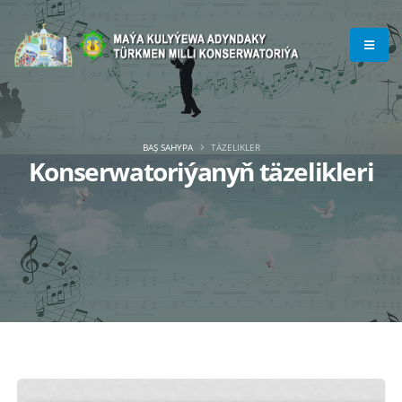
BAŞ SAHYPA
TÄZELIKLER
Konserwatoriýanyň täzelikleri