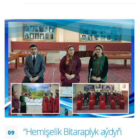
“Hemişelik Bitaraplyk aýdyň
09