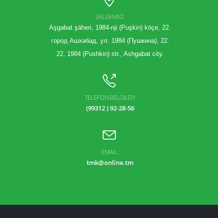
SALGYMYZ:
Aşgabat şäheri, 1984-nji (Puşkin) köçe, 22.
город Ашхабад, ул. 1984 (Пушкина), 22.
22, 1984 (Pushkin) str., Ashgabat city.
TELEFON BELGILER:
(99312 ) 92-28-56
EMAIL:
tmk@online.tm