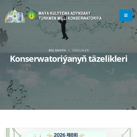
BAŞ SAHYPA
TÄZELIKLER
Konserwatoriýanyň täzelikleri