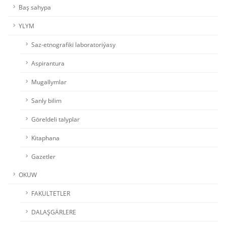
Baş sahypa
YLYM
Saz-etnografiki laboratoriýasy
Aspirantura
Mugallymlar
Sanly bilim
Göreldeli talyplar
Kitaphana
Gazetler
OKUW
FAKULTETLER
DALAŞGÄRLERE