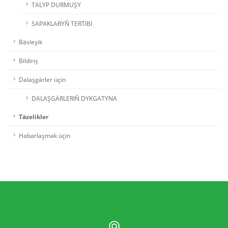
TALYP DURMUŞY
SAPAKLARYŇ TERTIBI
Bäsleşik
Bildiriş
Dalaşgärler üçin
DALAŞGÄRLERIŇ DYKGATYNA
Täzelikler
Habarlaşmak üçin