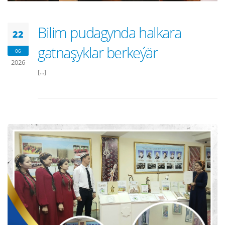
Bilim pudagynda halkara
22
gatnaşyklar berkeýär
06
2026
[...]