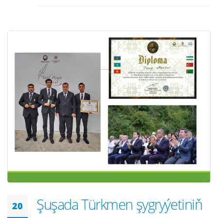
Şuşada Türkmen şygryýetiniň
20