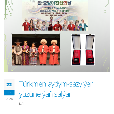
Türkmen aýdym-sazy ýer
22
ýüzüne ýaň salýar
07
2026
[...]