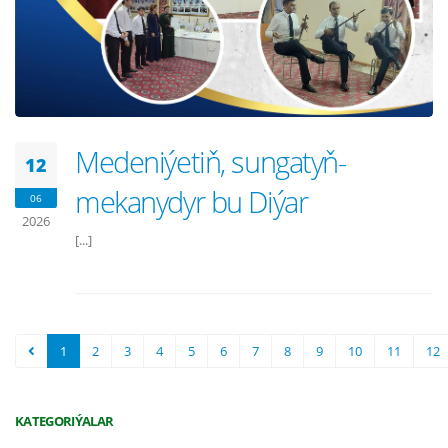
Medeniýetiň, sungatyň-
12
mekanydyr bu Diýar
06
2026
[...]
1
2
3
4
5
6
7
8
9
10
11
12
KATEGORIÝALAR