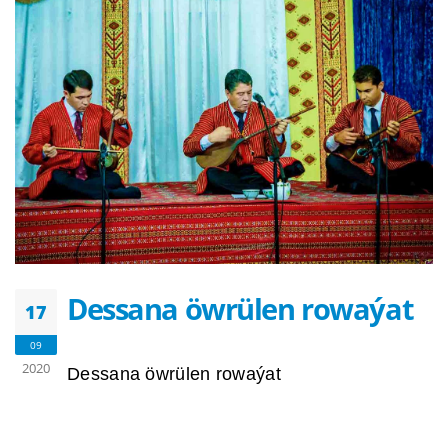
Dessana öwrülen rowaýat
17
09
2020
Dessana öwrülen rowaýat