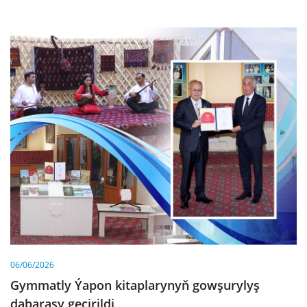
06/06/2026
Gymmatly Ýapon kitaplarynyň gowşurylyş
dabarasy geçirildi