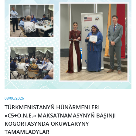
08/06/2026
TÜRKMENISTANYŇ HÜNÄRMENLERI
«C5+O.N.E.» MAKSATNAMASYNYŇ BÄŞINJI
KOGORTASYNDA OKUWLARYNY
TAMAMLADYLAR