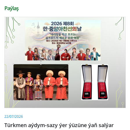
Paýlaş
22/07/2026
Türkmen aýdym-sazy ýer ýüzüne ýaň salýar