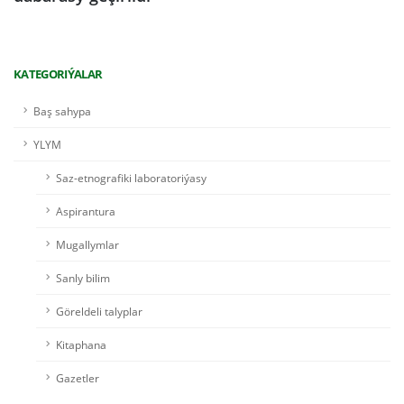
KATEGORIÝALAR
Baş sahypa
YLYM
Saz-etnografiki laboratoriýasy
Aspirantura
Mugallymlar
Sanly bilim
Göreldeli talyplar
Kitaphana
Gazetler