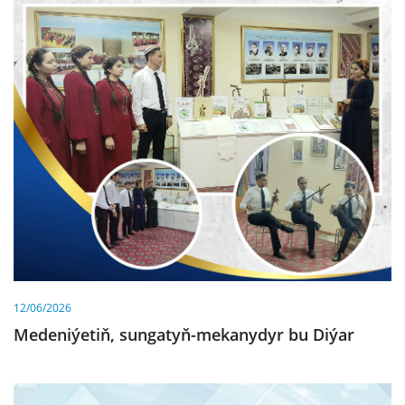
12/06/2026
Medeniýetiň, sungatyň-mekanydyr bu Diýar