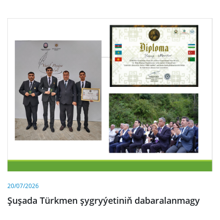
20/07/2026
Şuşada Türkmen şygryýetiniň dabaralanmagy