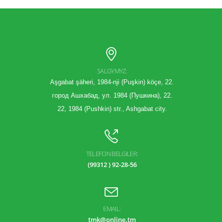
SALGYMYZ:
Aşgabat şäheri, 1984-nji (Puşkin) köçe, 22.
город Ашхабад, ул. 1984 (Пушкина), 22.
22, 1984 (Pushkin) str., Ashgabat city.
TELEFON BELGILER:
(99312 ) 92-28-56
EMAIL:
tmk@online.tm