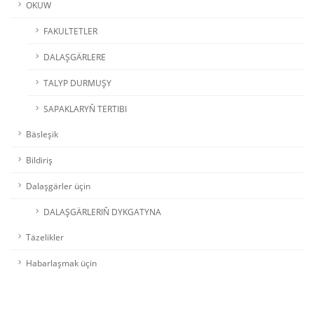
OKUW
FAKULTETLER
DALAŞGÄRLERE
TALYP DURMUŞY
SAPAKLARYŇ TERTIBI
Bäsleşik
Bildiriş
Dalaşgärler üçin
DALAŞGÄRLERIŇ DYKGATYNA
Täzelikler
Habarlaşmak üçin