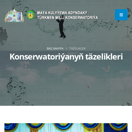
BAŞ SAHYPA
TÄZELIKLER
Konserwatoriýanyň täzelikleri