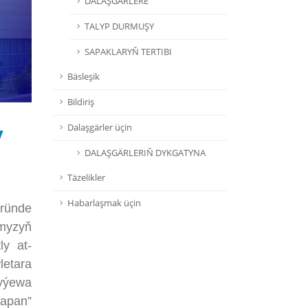
DALAŞGÄRLERE
TALYP DURMUŞY
SAPAKLARYŇ TERTIBI
Bäsleşik
Bildiriş
y
Dalaşgärler üçin
DALAŞGÄRLERIŇ DYKGATYNA
Täzelikler
Habarlaşmak üçin
wründe
umyzyň
ly at-
letara
lyýewa
apan”