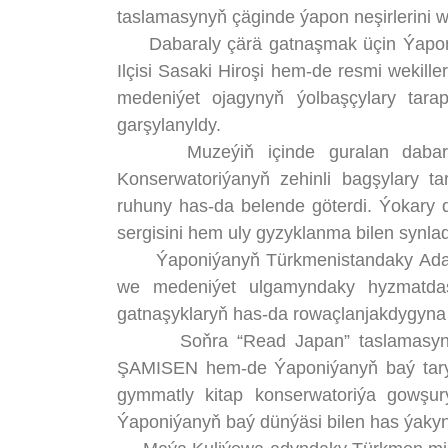
taslamasynyň çäginde ýapon neşirlerini w
Dabaraly çärä gatnaşmak üçin Ýaponiý
Ilçisi Sasaki Hiroşi hem-de resmi wekill
medeniýet ojagynyň ýolbaşçylary tara
garşylanyldy.
Muzeýiň içinde guralan dabaraly p
Konserwatoriýanyň zehinli bagşylary ta
ruhuny has-da belende göterdi. Ýokary d
sergisini hem uly gyzyklanma bilen synlad
Ýaponiýanyň Türkmenistandaky Adatdan 
we medeniýet ulgamyndaky hyzmatdaşl
gatnaşyklaryň has-da rowaçlanjakdygyna 
Soňra “Read Japan” taslamasynyň ç
ŞAMISEN hem-de Ýaponiýanyň baý taryh
gymmatly kitap konserwatoriýa gowşur
Ýaponiýanyň baý dünýäsi bilen has ýakyn