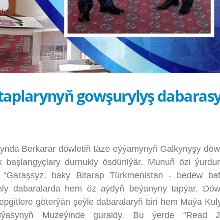
taplarynyň gowşurylyş dabaras
ynda Berkarar döwletiň täze eýýamynyň Galkynyşy dö
ik başlangyçlary durnukly ösdürilýär. Munuň özi ýurd
an “Garaşsyz, baky Bitarap Türkmenistan - bedew bat
ly dabaralarda hem öz aýdyň beýanyny tapýar. Döw
epgitlere göterýän şeýle dabaralaryň biri hem Maýa Ku
riýasynyň Muzeýinde guraldy. Bu ýerde “Read J