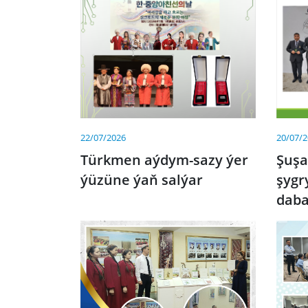
20/07/
22/07/2026
Şuş
Türkmen aýdym-sazy ýer
şygr
ýüzüne ýaň salýar
dab