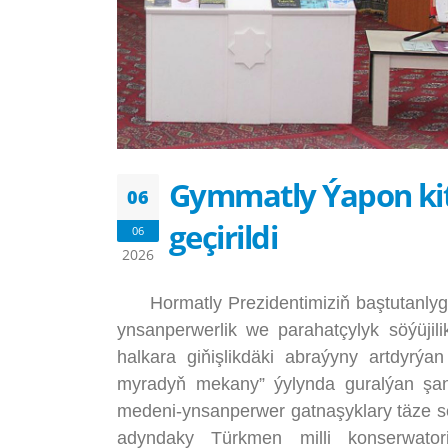
Gymmatly Ýapon ki
06
geçirildi
06
2026
Hormatly Prezidentimiziň baştutanlyg
ynsanperwerlik we parahatçylyk söýüjil
halkara giňişlikdäki abraýyny artdyrý
myradyň mekany” ýylynda guralýan şan
medeni-ynsanperwer gatnaşyklary täze s
adyndaky Türkmen milli konserwato