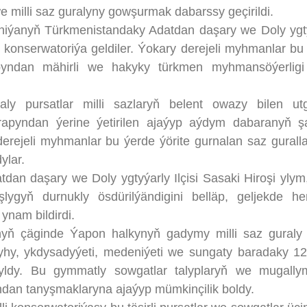
e milli saz guralyny gowşurmak dabarssy geçirildi.
anyň Türkmenistandaky Adatdan daşary we Doly ygt
er konserwatoriýa geldiler. Ýokary derejeli myhmanlar bu
pyndan mähirli we hakyky türkmen myhmansöýerligi
ursatlar milli sazlaryň belent owazy bilen utg
rapyndan ýerine ýetirilen ajaýyp aýdym dabaranyň şa
erejeli myhmanlar bu ýerde ýörite gurnalan saz gurall
ylar.
daşary we Doly ygtyýarly Ilçisi Sasaki Hiroşi ylym,
ygyň durnukly ösdürilýändigini belläp, geljekde h
ynam bildirdi.
äginde Ýapon halkynyň gadymy milli saz guraly 
y, ykdysadyýeti, medeniýeti we sungaty baradaky 1
yldy. Bu gymmatly sowgatlar talyplaryň we mugally
dan tanyşmaklaryna ajaýyp mümkinçilik boldy.