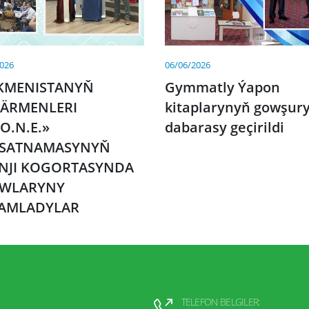
2026
06/06/2026
KMENISTANYŇ
Gymmatly Ýapon
ÄRMENLERI
kitaplarynyň gowşury
O.N.E.»
dabarasy geçirildi
SATNAMASYNYŇ
INJI KOGORTASYNDA
WLARYNY
AMLADYLAR
TELEFON BELGILER: