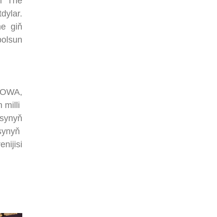
n “The
dylar.
ne giň
olsun
WOWA,
 milli
asynyň
asynyň
nijisi