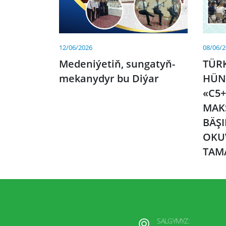
12/06/2026
08/06/
Medeniýetiň, sungatyň-
TÜR
mekanydyr bu Diýar
HÜN
«C5+
MAK
BÄŞ
OKU
TAM
SALGYMYZ: