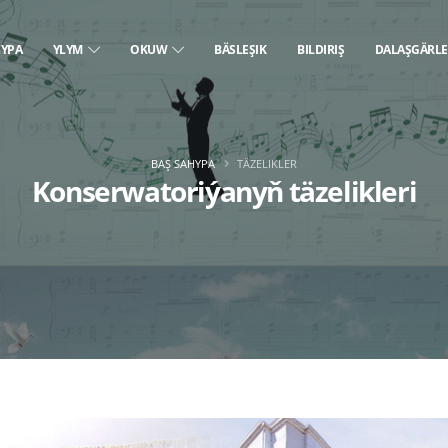
HYPA
YLYM
OKUW
BÄSLEŞIK
BILDIRIŞ
DALAŞGÄRL
BAŞ SAHYPA
TÄZELIKLER
Konserwatoriýanyň täzelikleri