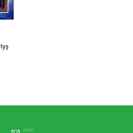
lyş
EMAIL: