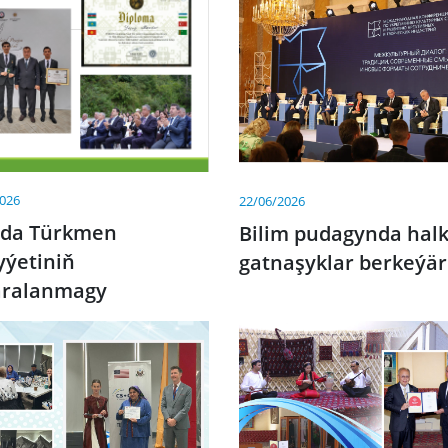
2026
22/06/2026
ada Türkmen
Bilim pudagynda hal
yýetiniň
gatnaşyklar berkeýär
aralanmagy