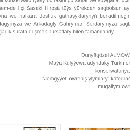
onserwatoriýasy bu täsirli pursatlar we sowgatlar üçi
m-de Ilçi Sasaki Hiroşä tüýs ýürekden sagbolsun aýt
na we halkara dostluk gatnaşyklarynyň berkidilmegi
kadagymyza we Arkadagly Gahryman Serdarymyza sagb
ygärlik surata düşmek pursatlary bilen tamamlandy.
Dünýägözel ALMO
Maýa Kulyýewa adyndaky Türkmen
konserwatoriý
“Jemgyýeti öwreniş ylymlary” kafedr
mugallym-öwre