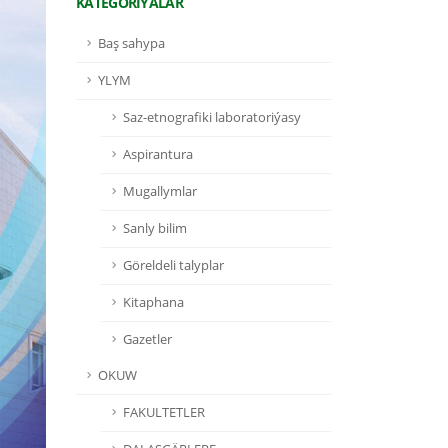
KATEGORIÝALAR
Baş sahypa
YLYM
Saz-etnografiki laboratoriýasy
Aspirantura
Mugallymlar
Sanly bilim
Göreldeli talyplar
Kitaphana
Gazetler
OKUW
FAKULTETLER