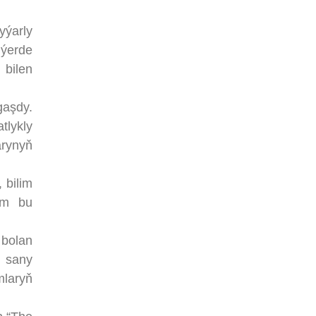
yýarly
 ýerde
 bilen
aşdy.
tlykly
arynyň
 bilim
em bu
bolan
2 sany
mlaryň