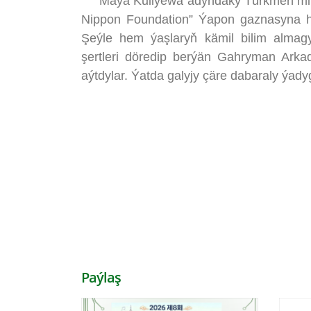
Maýa Kuliýewa adyndaky Türkmen milli k
Nippon Foundation” Ýapon gaznasyna he
Şeýle hem ýaşlaryň kämil bilim almagy
şertleri döredip berýän Gahryman Ar
aýtdylar. Ýatda galyjy çäre dabaraly ýad
Paýlaş