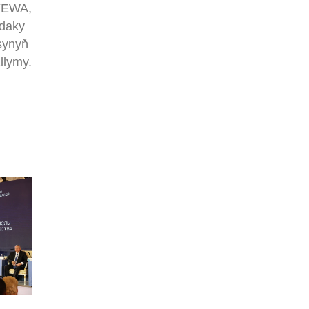
ÝEWA,
ndaky
asynyň
llymy.