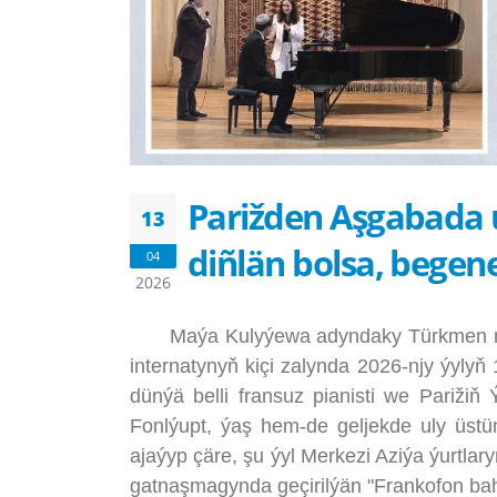
Parižden Aşgabada 
13
diñlän bolsa, begen
04
2026
Maýa Kulyýewa adyndaky Türkmen milli
internatynyň kiçi zalynda 2026-njy ýylyň 
dünýä belli fransuz pianisti we Parižiň
Fonlýupt, ýaş hem-de geljekde uly üstü
ajaýyp çäre, şu ýyl Merkezi Aziýa ýurtl
gatnaşmagynda geçirilýän "Frankofon baha