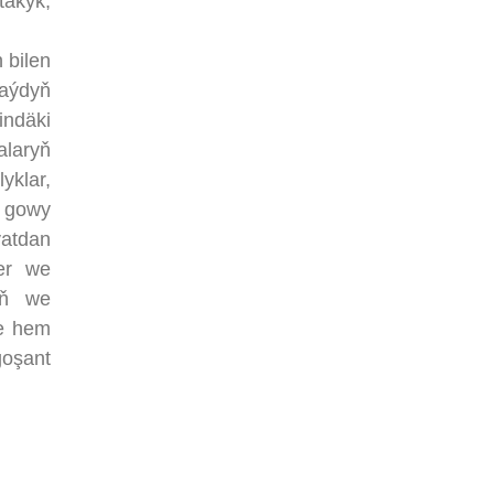
takyk,
 bilen
aýdyň
indäki
alaryň
yklar,
ň gowy
atdan
ler we
nyň we
de hem
goşant