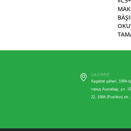
«C5+
MAK
BÄŞ
OKU
TAM
SALGYMYZ:
Aşgabat şäheri, 1984-nj
город Ашхабад, ул. 19
22, 1984 (Pushkin) str.,