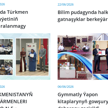
2026
22/06/2026
ada Türkmen
Bilim pudagynda hal
yýetiniň
gatnaşyklar berkeýär
aralanmagy
2026
06/06/2026
KMENISTANYŇ
Gymmatly Ýapon
ÄRMENLERI
kitaplarynyň gowşury