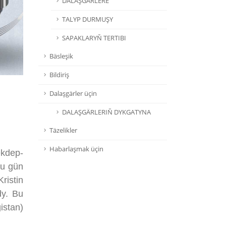
DALAŞGÄRLERE
TALYP DURMUŞY
SAPAKLARYŇ TERTIBI
Bäsleşik
Bildiriş
Dalaşgärler üçin
DALAŞGÄRLERIŇ DYKGATYNA
Täzelikler
Habarlaşmak üçin
ekdep-
Bu gün
ristin
dy. Bu
istan)