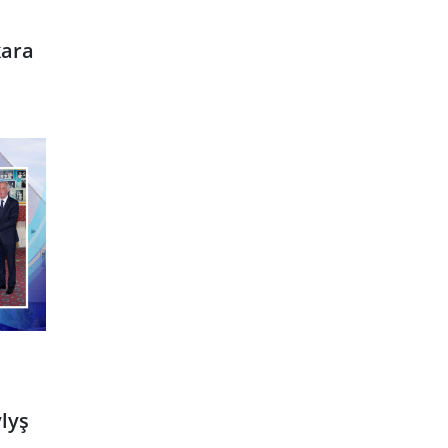
kara
lyş