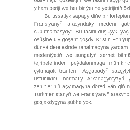
olaryň içki gözelligini we täsirini açyp
ylham beriji we her bir ýerine ýetirijiniň
Bu ussatlyk sapagy diňe bir fortepian
Fransiýanyň arasyndaky medeni gatn
subutnamasydyr. Bu täsirli duşuşyk, ýaş 
ösüşine uly goşant goşdy. Kristin Fonlýup
dünýä derejesinde tanalmagyna ýardam e
medeniýetiň we sungatyň serhet bilmä
tejribelerinden peýdalanmaga mümkin
çykmajak täsirleri Aşgabadyň sazçyly
üstünlikler, hormatly Arkadagymyzyň ý
zehinleriniň açylmagyna döredilýän giň m
Türkmenistanyň we Fransiýanyň arasynd
goşjakdygyna şübhe ýok.