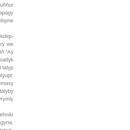
uňňur
sapagy
lişine
ekdep-
ary we
iň "Aý
satlyk
 talyp
lýupt:
temasy
talyby
yrymly
hniki
agyna,