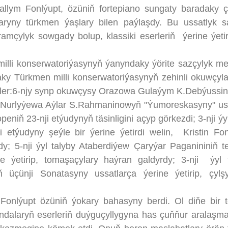
m Fonlýupt, özüniň fortepiano sungaty baradaky ç
aryny türkmen ýaşlary bilen paýlaşdy. Bu ussatlyk 
mçylyk sowgady bolup, klassiki eserleriň ýerine ýetiri
 konserwatoriýasynyň ýanyndaky ýörite sazçylyk m
y Türkmen milli konserwatoriýasynyň zehinli okuwçyl
zdiler:6-njy synp okuwçysy Orazowa Gulaýym K.Debýussin
synp Nurlyýewa Aýlar S.Rahmaninowyň "Ýumoreskasyny" us
niň 23-nji etýudynyň täsinligini açyp görkezdi; 3-nji ýyl
týudyny şeýle bir ýerine ýetirdi welin, Kristin Fon
tdy; 5-nji ýyl talyby Ataberdiýew Çaryýar Paganininiň 
e ýetirip, tomaşaçylary haýran galdyrdy; 3-nji ýyl 
 üçünji Sonatasyny ussatlarça ýerine ýetirip, çylş
upt özüniň ýokary bahasyny berdi. Ol diňe bir te
dalaryň eserleriň duýguçyllygyna has çuňňur aralaşm