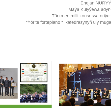
Enejan NURY
Maýa Kulyýewa ady
Türkmen milli konserwatoriý
“Ýörite fortepiano “ kafedrasynyň uly muga