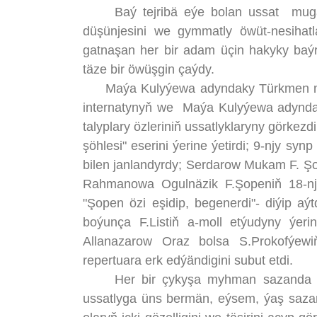
Baý tejribä eýe bolan ussat mugally
düşünjesini we gymmatly öwüt-nesihatl
gatnaşan her bir adam üçin hakyky baýra
täze bir öwüşgin çaýdy.
Maýa Kulyýewa adyndaky Türkmen milli
internatynyň we Maýa Kulyýewa adyndak
talyplary özleriniň ussatlyklaryny görke
şöhlesi" eserini ýerine ýetirdi; 9-njy 
bilen janlandyrdy; Serdarow Mukam F. Şope
Rahmanowa Ogulnäzik F.Şopeniň 18-nji e
"Şopen özi eşidip, begenerdi"- diýip aý
boýunça F.Listiň a-moll etýudyny ýerin
Allanazarow Oraz bolsa S.Prokofýewiň
repertuara erk edýändigini subut etdi.
Her bir çykyşa myhman sazanda Fonlý
ussatlyga üns bermän, eýsem, ýaş sazan