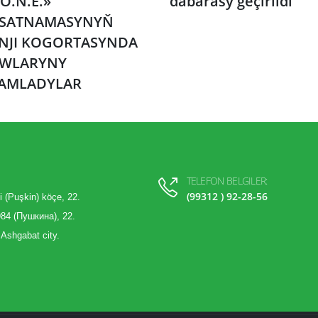
O.N.E.»
dabarasy geçirildi
SATNAMASYNYŇ
INJI KOGORTASYNDA
WLARYNY
AMLADYLAR
TELEFON BELGILER:
(99312 ) 92-28-56
i (Puşkin) köçe, 22.
84 (Пушкина), 22.
 Ashgabat city.