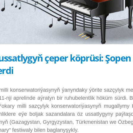
ussatlygyň çeper köprüsi: Şopen
erdi
 konserwatoriýasynyň ýanyndaky ýörite sazçylyk m
11-nji aprelinde aýratyn bir ruhubelentlik höküm sürdi. 
 Ýokary milli sazçylyk konserwatoriýasynyň mugallymy K
nliklere eýe boljak sazandalara öz ussatlygyny paýlaş
arynyň (Gazagystan, Gyrgyzystan, Türkmenistan we Özbeg
ry" festiwaly bilen baglanyşykly.