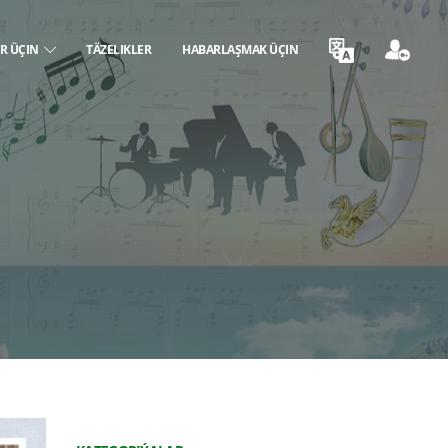
ER ÜÇIN
TÄZELIKLER
HABARLAŞMAK ÜÇIN