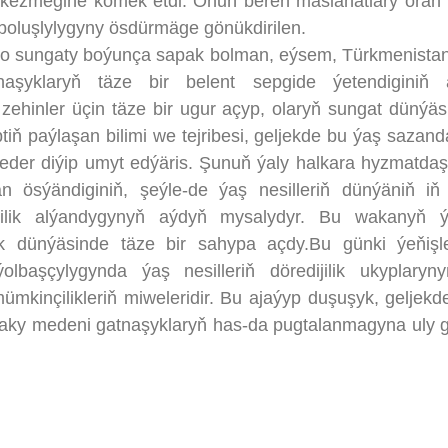
 görkezmegine kömek etdi. Onuň beren maslahatlary örän 
 özboluşlylygyny ösdürmäge gönükdirilen.
o sungaty boýunça sapak bolman, eýsem, Türkmenistan
aşyklaryň täze bir belent sepgide ýetendiginiň 
zehinler üçin täze bir ugur açyp, olaryň sungat dünýäs
tiň paýlaşan bilimi we tejribesi, geljekde bu ýaş sazand
der diýip umyt edýäris. Şunuň ýaly halkara hyzmatdaşl
n ösýändiginiň, şeýle-de ýaş nesilleriň dünýäniň i
çilik alýandygynyň aýdyň mysalydyr. Bu wakanyň ý
k dünýäsinde täze bir sahypa açdy.Bu günki ýeňiş
olbaşçylygynda ýaş nesilleriň döredijilik ukyplary
ümkinçilikleriň miweleridir. Bu ajaýyp duşuşyk, geljek
aky medeni gatnaşyklaryň has-da pugtalanmagyna uly 