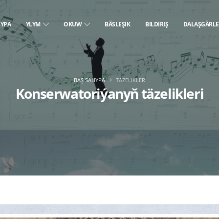
HYPA
YLYM
OKUW
BÄSLEŞIK
BILDIRIŞ
DALAŞGÄRL
BAŞ SAHYPA
TÄZELIKLER
Konserwatoriýanyň täzelikleri