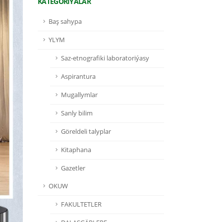
KATEGORIÝALAR
Baş sahypa
YLYM
Saz-etnografiki laboratoriýasy
Aspirantura
Mugallymlar
Sanly bilim
Göreldeli talyplar
Kitaphana
Gazetler
OKUW
FAKULTETLER