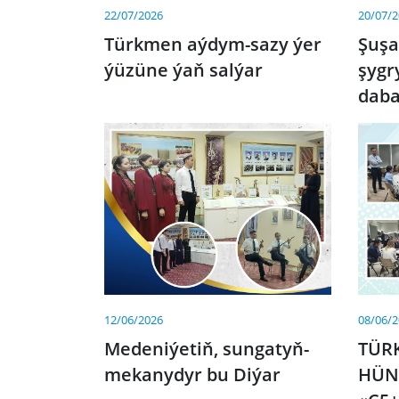
20/07/
22/07/2026
Şuş
Türkmen aýdym-sazy ýer
şygr
ýüzüne ýaň salýar
dab
12/06/2026
08/06/
Medeniýetiň, sungatyň-
TÜR
mekanydyr bu Diýar
HÜN