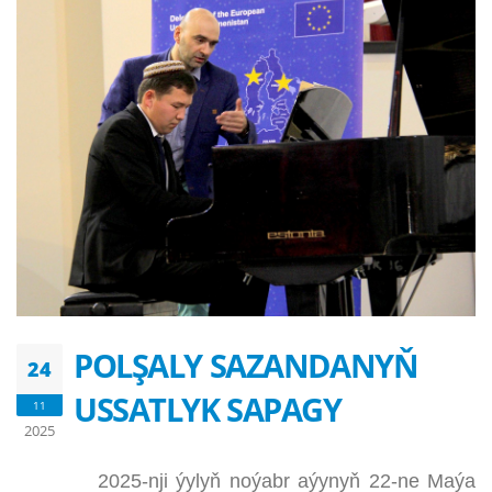
POLŞALY SAZANDANYŇ
24
USSATLYK SAPAGY
11
2025
2025-nji ýylyň noýabr aýynyň 22-ne Maýa