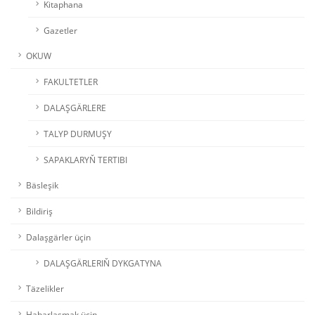
Kitaphana
Gazetler
OKUW
FAKULTETLER
DALAŞGÄRLERE
TALYP DURMUŞY
SAPAKLARYŇ TERTIBI
Bäsleşik
Bildiriş
Dalaşgärler üçin
DALAŞGÄRLERIŇ DYKGATYNA
Täzelikler
Habarlaşmak üçin