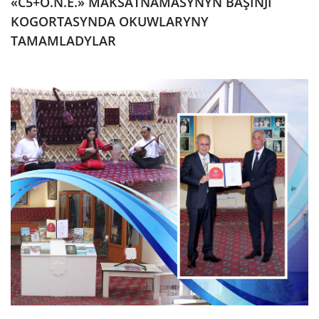
«C5+O.N.E.» MAKSATNAMASYNYŇ BÄŞINJI
KOGORTASYNDA OKUWLARYNY
TAMAMLADYLAR