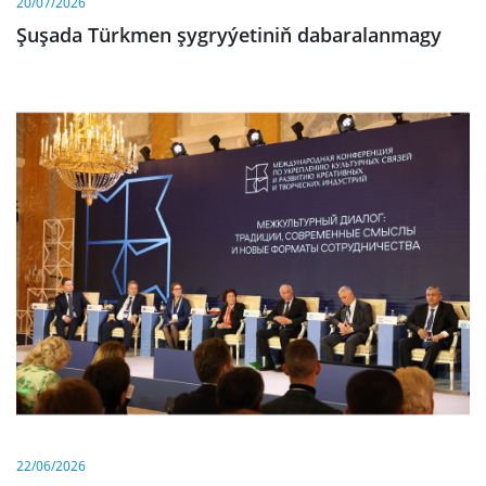
20/07/2026
Şuşada Türkmen şygryýetiniň dabaralanmagy
22/06/2026