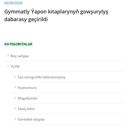
06/06/2026
Gymmatly Ýapon kitaplarynyň gowşurylyş
dabarasy geçirildi
KATEGORIÝALAR
Baş sahypa
YLYM
Saz-etnografiki laboratoriýasy
Aspirantura
Mugallymlar
Sanly bilim
Göreldeli talyplar