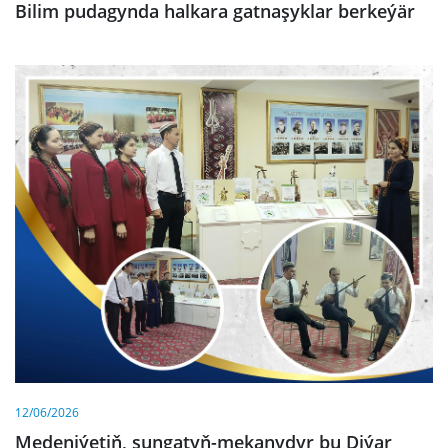
Bilim pudagynda halkara gatnaşyklar berkeýär
12/06/2026
Medeniýetiň, sungatyň-mekanydyr bu Diýar