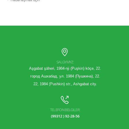
SALGYMYZ:
Aşgabat şäheri, 1984-nji (Puşkin) köçe, 22.
город Ашхабад, ул. 1984 (Пушкина), 22.
22, 1984 (Pushkin) str., Ashgabat city.
TELEFON BELGILER:
(99312 ) 92-28-56