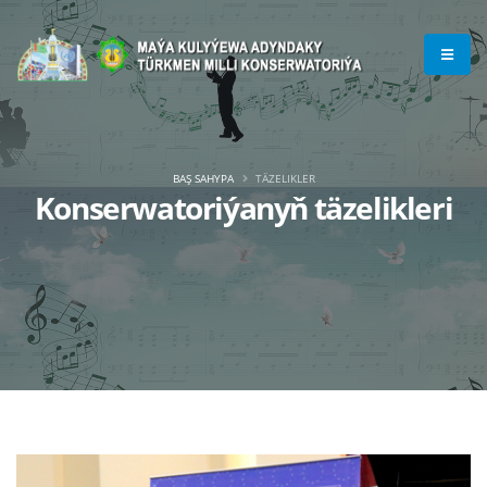
BAŞ SAHYPA
TÄZELIKLER
Konserwatoriýanyň täzelikleri