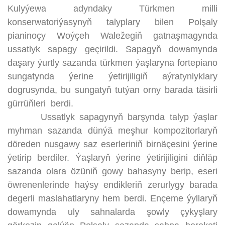
Kulyýewa adyndaky Türkmen milli
konserwatoriýasynyň talyplary bilen Polşaly
pianinoçy Woýçeh Waležegiň gatnaşmagynda
ussatlyk sapagy geçirildi. Sapagyň dowamynda
daşary ýurtly sazanda türkmen ýaşlaryna fortepiano
sungatynda ýerine ýetirijiligiň aýratynlyklary
dogrusynda, bu sungatyň tutýan orny barada täsirli
gürrüňleri berdi.
Ussatlyk sapagynyň barşynda talyp ýaşlar
myhman sazanda dünýä meşhur kompozitorlaryň
döreden nusgawy saz eserleriniň birnäçesini ýerine
ýetirip berdiler. Ýaşlaryň ýerine ýetirijiligini diňläp
sazanda olara özüniň gowy bahasyny berip, eseri
öwrenenlerinde haýsy endikleriň zerurlygy barada
degerli maslahatlaryny hem berdi. Ençeme ýyllaryň
dowamynda uly sahnalarda şowly çykyşlary