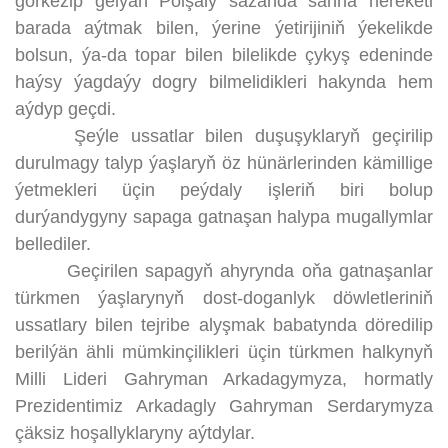
görkezip gelýän Polşaly sazanda sahna hereketi
barada aýtmak bilen, ýerine ýetirijiniň ýekelikde
bolsun, ýa-da topar bilen bilelikde çykyş edeninde
haýsy ýagdaýy dogry bilmelidikleri hakynda hem
aýdyp geçdi.
Şeýle ussatlar bilen duşuşyklaryň geçirilip
durulmagy talyp ýaşlaryň öz hünärlerinden kämillige
ýetmekleri üçin peýdaly işleriň biri bolup
durýandygyny sapaga gatnaşan halypa mugallymlar
bellediler.
Geçirilen sapagyň ahyrynda oňa gatnaşanlar
türkmen ýaşlarynyň dost-doganlyk döwletleriniň
ussatlary bilen tejribe alyşmak babatynda döredilip
berilýän ähli mümkinçilikleri üçin türkmen halkynyň
Milli Lideri Gahryman Arkadagymyza, hormatly
Prezidentimiz Arkadagly Gahryman Serdarymyza
çäksiz hoşallyklaryny aýtdylar.