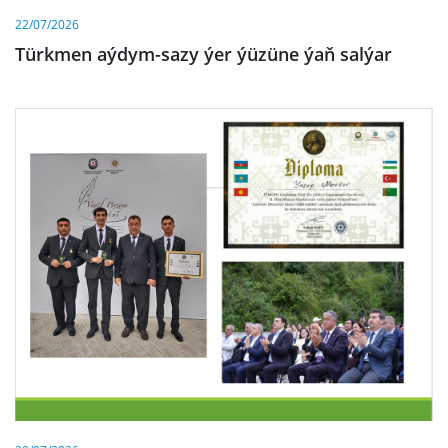
22/07/2026
Türkmen aýdym-sazy ýer ýüzüne ýaň salýar