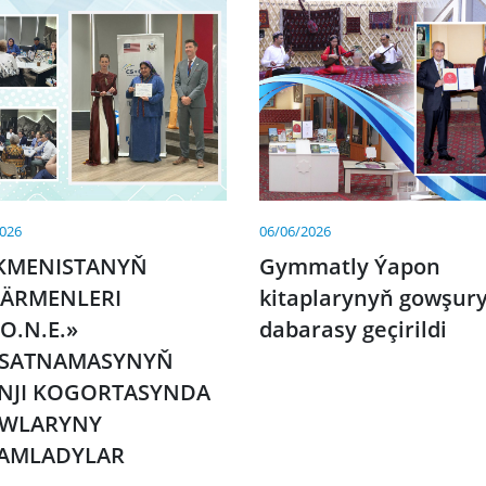
2026
06/06/2026
KMENISTANYŇ
Gymmatly Ýapon
ÄRMENLERI
kitaplarynyň gowşury
O.N.E.»
dabarasy geçirildi
SATNAMASYNYŇ
INJI KOGORTASYNDA
WLARYNY
AMLADYLAR