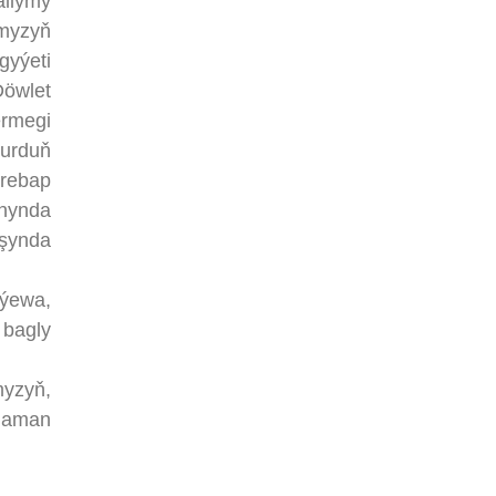
allymy
myzyň
gyýeti
öwlet
ermegi
ýurduň
wrebap
nynda
yşynda
iýewa,
 bagly
myzyň,
ň aman