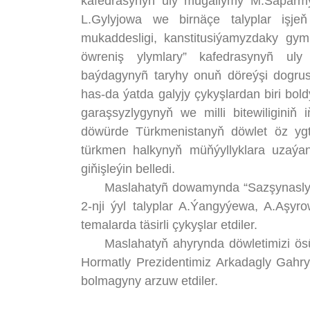
kafedrasynyň uly mugallymy M.Saparmy
L.Gylyjowa we birnäçe talyplar işje
mukaddesligi, kanstitusiýamyzdaky gymm
öwreniş ylymlary” kafedrasynyñ u
baýdagynyñ taryhy onuň döreýşi dogrusy
has-da ýatda galyjy çykyşlardan biri b
garaşsyzlygynyň we milli bitewiligini
döwürde Türkmenistanyň döwlet öz yg
türkmen halkynyň müňýyllyklara uzaýa
giňişleýin belledi.
Maslahatyñ dowamynda “Sazşynaslyk” hü
2-nji ýyl talyplar A.Ýangyýewa, A.Aşyr
temalarda täsirli çykyşlar etdiler.
Maslahatyň ahyrynda döwletimizi ösüş
Hormatly Prezidentimiz Arkadagly Gahr
bolmagyny arzuw etdiler.