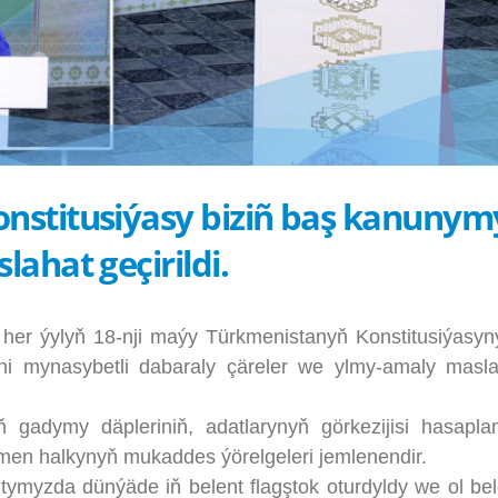
nstitusiýasy biziñ baş kanunym
ahat geçirildi.
r ýylyň 18-nji maýy Türkmenistanyň Konstitusiýasy
i mynasybetli dabaraly çäreler we ylmy-amaly masla
my däpleriniň, adatlarynyň görkezijisi hasaplany
en halkynyň mukaddes ýörelgeleri jemlenendir.
myzda dünýäde iň belent flagştok oturdyldy we ol bele