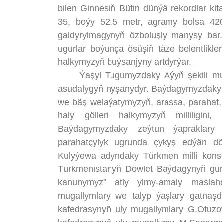
bilen Ginnesiň Bütin dünýä rekordlar kit
35, boýy 52.5 metr, agramy bolsa 420
galdyrylmagynyň özboluşly manysy bar.
ugurlar boýunça ösüşiň täze belentlikl
halkymyzyň buýsanjyny artdyrýar.
Ýaşyl Tugumyzdaky Aýyň şekili muka
asudalygyň nyşanydyr. Baýdagymyzdaky 
we bäş welaýatymyzyň, arassa, paraha
haly gölleri halkymyzyň milliligini,
Baýdagymyzdaky zeýtun ýapraklary 
parahatçylyk ugrunda çykyş edýän döw
Kulyýewa adyndaky Türkmen milli kons
Türkmenistanyň Döwlet Baýdagynyň gün
kanunymyz” atly ylmy-amaly maslaha
mugallymlary we talyp ýaşlary gatnaş
kafedrasynyñ uly mugallymlary G.Otuz