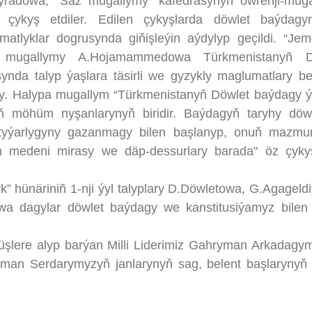
radowa, “Saz mugallymy” kafedrasynyň öwrenji-mug
ň çykyş etdiler. Edilen çykyşlarda döwlet baýdagy
atlyklar dogrusynda giňişleýin aýdylyp geçildi. “Jem
ly mugallymy A.Hojamammedowa Türkmenistanyñ D
nda talyp ýaşlara täsirli we gyzykly maglumatlary b
oldy. Halypa mugallym “Türkmenistanyň Döwlet baýdagy 
ň iň möhüm nyşanlarynyň biridir. Baýdagyň taryhy dö
tyýarlygyny gazanmagy bilen başlanyp, onuň mazmu
n medeni mirasy we däp-dessurlary barada" öz çyk
näriniñ 1-nji ýyl talyplary D.Döwletowa, G.Agageld
owa dagylar döwlet baýdagy we kanstitusiýamyz bilen
lere alyp barýan Milli Liderimiz Gahryman Arkadagy
yman Serdarymyzyň janlarynyň sag, belent başlaryny