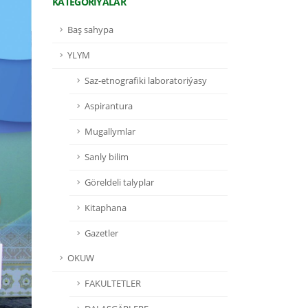
KATEGORIÝALAR
Baş sahypa
YLYM
Saz-etnografiki laboratoriýasy
Aspirantura
Mugallymlar
Sanly bilim
Göreldeli talyplar
Kitaphana
Gazetler
OKUW
FAKULTETLER