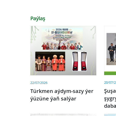
Paýlaş
20/07/
22/07/2026
Şuş
Türkmen aýdym-sazy ýer
şygr
ýüzüne ýaň salýar
dab