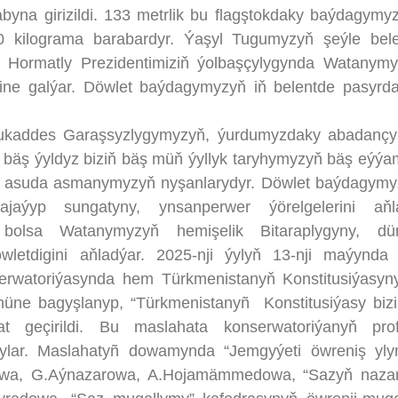
abyna girizildi. 133 metrlik bu flagştokdaky baýdagymyz
 kilograma barabardyr. Ýaşyl Tugumyzyň şeýle bele
 Hormatly Prezidentimiziň ýolbaşçylygynda Watanymy
erine galýar. Döwlet baýdagymyzyň iň belentde pasyr
ddes Garaşsyzlygymyzyň, ýurdumyzdaky abadançyl
bäş ýyldyz biziň bäş müň ýyllyk taryhymyzyň bäş eýý
t, asuda asmanymyzyň nyşanlarydyr. Döwlet baýdagym
 ajaýyp sungatyny, ynsanperwer ýörelgelerini aňl
bolsa Watanymyzyň hemişelik Bitaraplygyny, dü
letdigini aňladýar. 2025-nji ýylyň 13-nji maýynd
erwatoriýasynda hem Türkmenistanyň Konstitusiýasy
üne bagyşlanyp, “Türkmenistanyñ Konstitusiýasy biz
t geçirildi. Bu maslahata konserwatoriýanyň prof
dylar. Maslahatyñ dowamynda “Jemgyýeti öwreniş yly
owa, G.Aýnazarowa, A.Hojamämmedowa, “Sazyň nazar