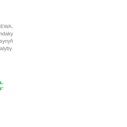
ÝEWA,
ndaky
asynyň
talyby.