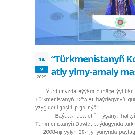
“Türkmenistanyñ Ko
14
atly ylmy-amaly masl
05
2025
Ýurdumyzda eýýäm birnäçe ýyl bäri he
Türkmenistanyň Döwlet baýdagynyň gün
yzygiderli geçirilip gelinýär.
Baýdak döwletiň nyşany, halkyň gady
Türkmenistanyň Döwlet baýdagynda türkm
2008-nji ýylyň 29-njy iýunynda paýtagty