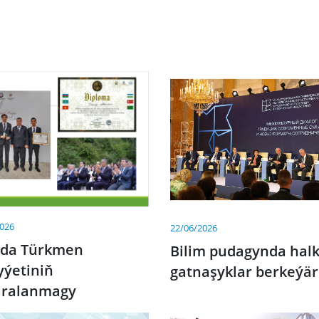
2026
22/06/2026
ada Türkmen
Bilim pudagynda hal
yýetiniň
gatnaşyklar berkeýär
aralanmagy