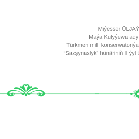
Miýesser ÜLJA
Maýa Kulyýewa ady
Türkmen milli konserwatoriý
“Sazşynaslyk” hünäriniň II ýyl 