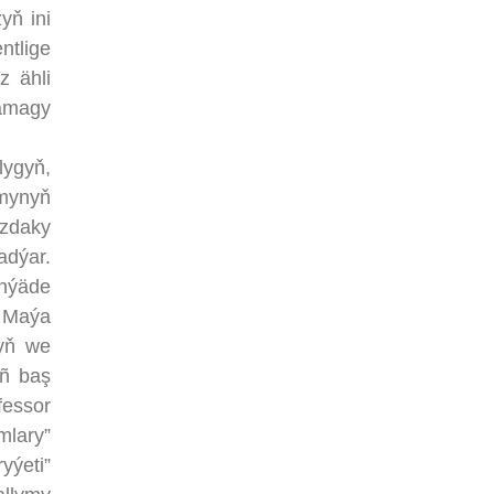
yň ini
ntlige
z ähli
damagy
ygyň,
amynyň
yzdaky
adýar.
nýäde
a Maýa
nyň we
iñ baş
essor
mlary”
yýeti”