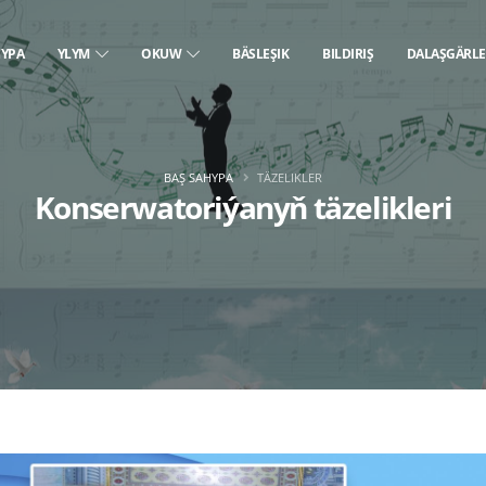
HYPA
YLYM
OKUW
BÄSLEŞIK
BILDIRIŞ
DALAŞGÄRL
BAŞ SAHYPA
TÄZELIKLER
Konserwatoriýanyň täzelikleri