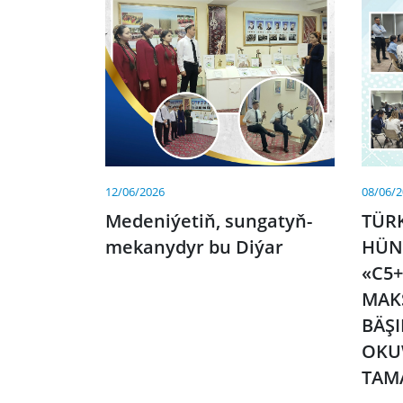
12/06/2026
08/06/
Medeniýetiň, sungatyň-
TÜR
mekanydyr bu Diýar
HÜN
«C5+
MAK
BÄŞ
OKU
TAM