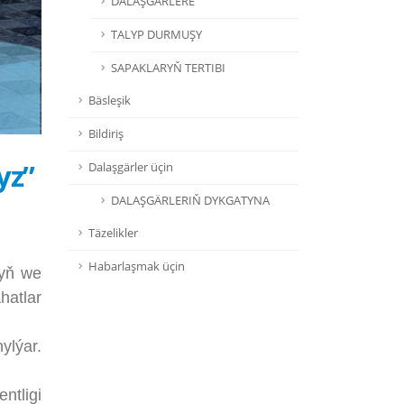
DALAŞGÄRLERE
TALYP DURMUŞY
SAPAKLARYŇ TERTIBI
Bäsleşik
Bildiriş
yz”
Dalaşgärler üçin
DALAŞGÄRLERIŇ DYKGATYNA
Täzelikler
Habarlaşmak üçin
nyň we
hatlar
lýar.
ntligi