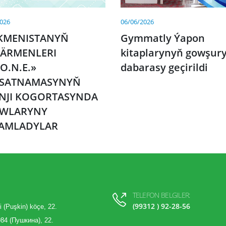
2026
06/06/2026
KMENISTANYŇ
Gymmatly Ýapon
ÄRMENLERI
kitaplarynyň gowşury
O.N.E.»
dabarasy geçirildi
SATNAMASYNYŇ
INJI KOGORTASYNDA
WLARYNY
AMLADYLAR
TELEFON BELGILER:
(99312 ) 92-28-56
i (Puşkin) köçe, 22.
84 (Пушкина), 22.