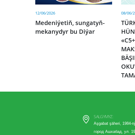
12/06/2026
08/06/
Medeniýetiň, sungatyň-
TÜR
mekanydyr bu Diýar
HÜN
«C5+
MAK
BÄŞ
OKU
TAM
SALGYMYZ:
Aşgabat şäheri, 1984-nj
город Ашхабад, ул. 19