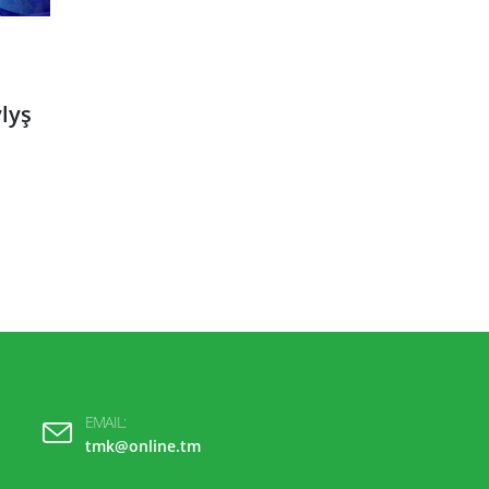
lyş
EMAIL:
tmk@online.tm