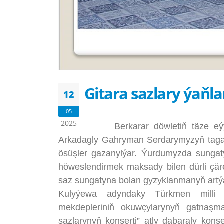
Gitara sazlary ýaňl
12
05
2025
Berkarar döwletiň täze eýýa
Arkadagly Gahryman Serdarymyzyň tagall
ösüşler gazanylýar. Ýurdumyzda sungatyň
höweslendirmek maksady bilen dürli çär
saz sungatyna bolan gyzyklanmanyň artý
Kulyýewa adyndaky Türkmen milli ko
mekdepleriniň okuwçylarynyň gatnaş
sazlarynyň konserti” atly dabaraly kons