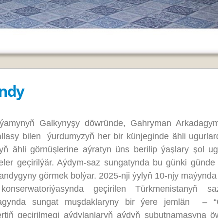
andy
mynyň Galkynyşy döwründe, Gahryman Arkadagym
asy bilen ýurdumyzyň her bir künjeginde ähli ugurlar
 ähli görnüşlerine aýratyn üns berilip ýaşlary şol ug
eler geçirilýär. Aýdym-saz sungatynda bu günki günde 
andygyny görmek bolýar. 2025-nji ýylyň 10-njy maýynd
nserwatoriýasynda geçirilen Türkmenistanyň saz
magynda sungat muşdaklaryny bir ýere jemlän – “G
ertiň geçirilmegi aýdylanlaryň aýdyň subutnamasyna öw