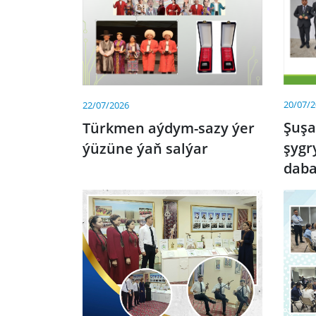
20/07/
22/07/2026
Şuş
Türkmen aýdym-sazy ýer
şygr
ýüzüne ýaň salýar
dab