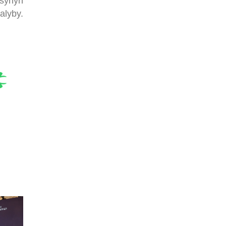
asynyň
alyby.