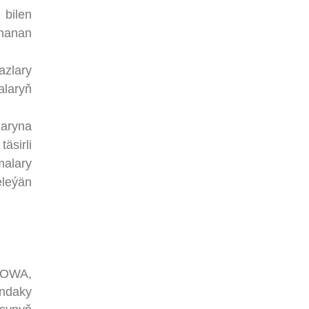
 bilen
gnanan
azlary
alaryň
laryna
äsirli
malary
eleýän
DOWA,
ndaky