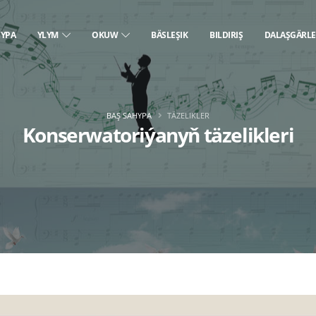
HYPA
YLYM
OKUW
BÄSLEŞIK
BILDIRIŞ
DALAŞGÄRL
BAŞ SAHYPA
TÄZELIKLER
Konserwatoriýanyň täzelikleri