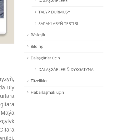
DALAŞGÄRLERE
TALYP DURMUŞY
SAPAKLARYŇ TERTIBI
Bäsleşik
Bildiriş
Dalaşgärler üçin
DALAŞGÄRLERIŇ DYKGATYNA
yzyň,
Täzelikler
da uly
Habarlaşmak üçin
urlara
gitara
a Maýa
çylyk
itara
rüldi.