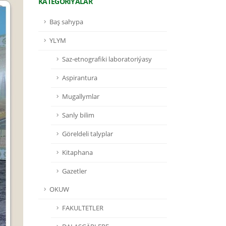
KATEGORIÝALAR
Baş sahypa
YLYM
Saz-etnografiki laboratoriýasy
Aspirantura
Mugallymlar
Sanly bilim
Göreldeli talyplar
Kitaphana
Gazetler
OKUW
FAKULTETLER