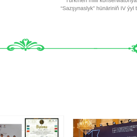
Türkmen milli konserwatoriý
“Sazşynaslyk” hünäriniň IV ýyl t