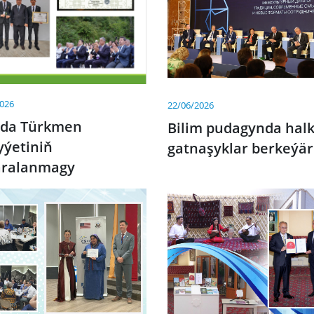
2026
22/06/2026
ada Türkmen
Bilim pudagynda hal
yýetiniň
gatnaşyklar berkeýär
aralanmagy