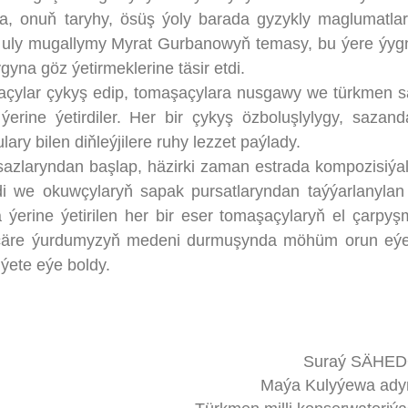
a, onuň taryhy, ösüş ýoly barada gyzykly maglumatlar
ň uly mugallymy Myrat Gurbanowyň temasy, bu ýere ýy
gyna göz ýetirmeklerine täsir etdi.
çylar çykyş edip, tomaşaçylara nusgawy we türkmen s
rine ýetirdiler. Her bir çykyş özboluşlylygy, sazand
ry bilen diňleýjilere ruhy lezzet paýlady.
zlaryndan başlap, häzirki zaman estrada kompozisiýa
ldi we okuwçylaryň sapak pursatlaryndan taýýarlanylan t
ýerine ýetirilen her bir eser tomaşaçylaryň el çarpyş
bu çäre ýurdumyzyň medeni durmuşynda möhüm orun eý
ýete eýe boldy.
Suraý SÄHE
Maýa Kulyýewa ady