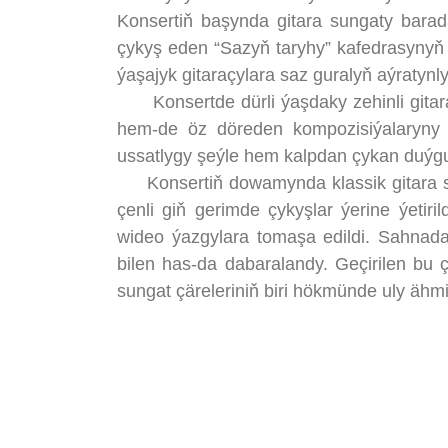
Konsertiň başynda gitara sungaty barad
çykyş eden “Sazyň taryhy” kafedrasyny
ýaşajyk gitaraçylara saz guralyň aýratynly
Konsertde dürli ýaşdaky zehinli gitara
hem-de öz döreden kompozisiýalaryny ýe
ussatlygy şeýle hem kalpdan çykan duýgula
Konsertiň dowamynda klassik gitara sa
çenli giň gerimde çykyşlar ýerine ýetiri
wideo ýazgylara tomaşa edildi. Sahnada 
bilen has-da dabaralandy. Geçirilen 
sungat çäreleriniň biri hökmünde uly ähmi