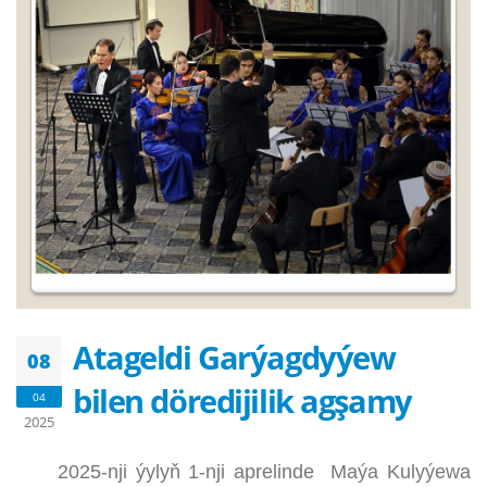
Atageldi Garýagdyýew
08
bilen döredijilik agşamy
04
2025
2025-nji ýylyň 1-nji aprelinde Maýa Kulyýewa