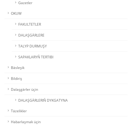
Gazetler
OKUW
FAKULTETLER
DALAŞGÄRLERE
TALYP DURMUŞY
SAPAKLARYŇ TERTIBI
Bäsleşik
Bildiriş
Dalaşgärler üçin
DALAŞGÄRLERIŇ DYKGATYNA
Täzelikler
Habarlaşmak üçin