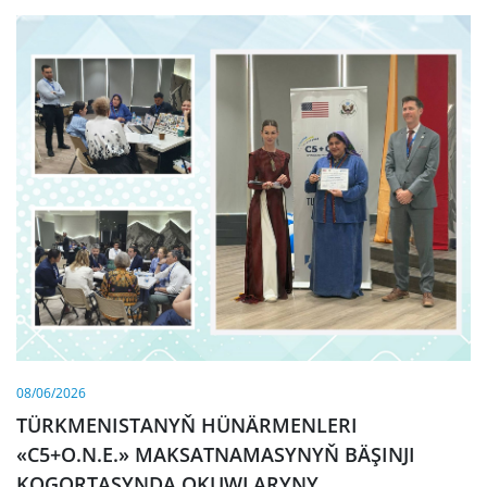
08/06/2026
TÜRKMENISTANYŇ HÜNÄRMENLERI
«C5+O.N.E.» MAKSATNAMASYNYŇ BÄŞINJI
KOGORTASYNDA OKUWLARYNY