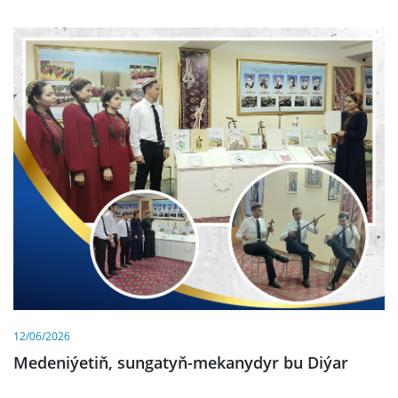
12/06/2026
Medeniýetiň, sungatyň-mekanydyr bu Diýar