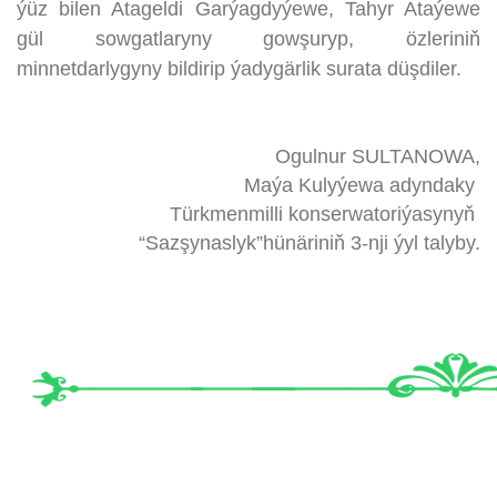
ýüz bilen Atageldi Garýagdyýewe, Tahyr Ataýewe
gül sowgatlaryny gowşuryp, özleriniň
minnetdarlygyny bildirip ýadygärlik surata düşdiler.
Ogulnur SULTANOWA,
Maýa Kulyýewa adyndaky
Türkmenmilli konserwatoriýasynyň
“Sazşynaslyk”hünäriniň 3-nji ýyl talyby.