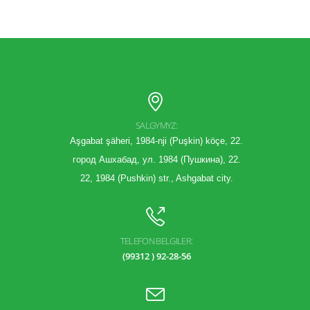
SALGYMYZ:
Aşgabat şäheri, 1984-nji (Puşkin) köçe, 22.
город Ашхабад, ул. 1984 (Пушкина), 22.
22, 1984 (Pushkin) str., Ashgabat city.
TELEFON BELGILER:
(99312 ) 92-28-56