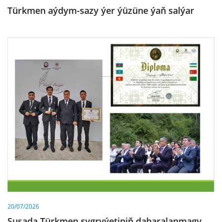
Türkmen aýdym-sazy ýer ýüzüne ýaň salýar
20/07/2026
Şuşada Türkmen şygryýetiniň dabaralanmagy