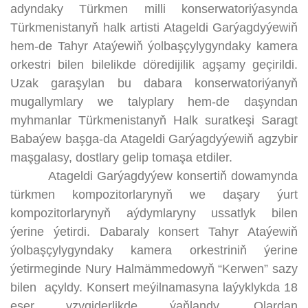
adyndaky Türkmen milli konserwatoriýasynda
Türkmenistanyň halk artisti Atageldi Garýagdyýewiň
hem-de Tahyr Ataýewiň ýolbaşçylygyndaky kamera
orkestri bilen bilelikde döredijilik agşamy geçirildi.
Uzak garaşylan bu dabara konserwatoriýanyň
mugallymlary we talyplary hem-de daşyndan
myhmanlar Türkmenistanyň Halk suratkeşi Saragt
Babaýew başga-da Atageldi Garýagdyýewiň agzybir
maşgalasy, dostlary gelip tomaşa etdiler.
Atageldi Garýagdyýew konsertiň dowamynda
türkmen kompozitorlarynyň we daşary ýurt
kompozitorlarynyň aýdymlaryny ussatlyk bilen
ýerine ýetirdi. Dabaraly konsert Tahyr Ataýewiň
ýolbaşçylygyndaky kamera orkestriniň ýerine
ýetirmeginde Nury Halmämmedowyň “Kerwen” sazy
bilen açyldy. Konsert meýilnamasyna laýyklykda 18
eser yzygiderlikde ýaňlandy. Olardan