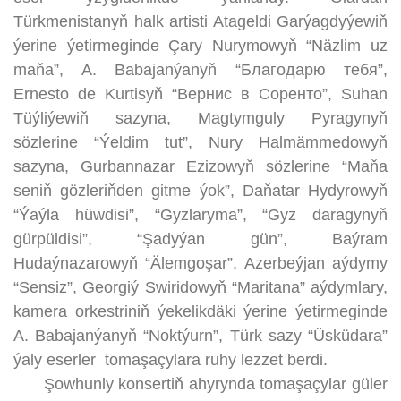
Türkmenistanyň halk artisti Atageldi Garýagdyýewiň
ýerine ýetirmeginde Çary Nurymowyň “Näzlim uz
maňa”, A. Babajanýanyň “Благодарю тебя”,
Ernesto de Kurtisyň “Вернис в Соренто”, Suhan
Tüýliýewiň sazyna, Magtymguly Pyragynyň
sözlerine “Ýeldim tut”, Nury Halmämmedowyň
sazyna, Gurbannazar Ezizowyň sözlerine “Maňa
seniň gözleriňden gitme ýok”, Daňatar Hydyrowyň
“Ýaýla hüwdisi”, “Gyzlaryma”, “Gyz daragynyň
gürpüldisi”, “Şadyýan gün”, Baýram
Hudaýnazarowyň “Älemgoşar”, Azerbeýjan aýdymy
“Sensiz”, Georgiý Swiridowyň “Maritana” aýdymlary,
kamera orkestriniň ýekelikdäki ýerine ýetirmeginde
A. Babajanýanyň “Noktýurn”, Türk sazy “Üsküdara”
ýaly eserler tomaşaçylara ruhy lezzet berdi.
Şowhunly konsertiň ahyrynda tomaşaçylar güler