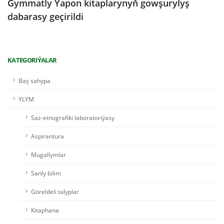
Gymmatly Ýapon kitaplarynyň gowşurylyş
dabarasy geçirildi
KATEGORIÝALAR
Baş sahypa
YLYM
Saz-etnografiki laboratoriýasy
Aspirantura
Mugallymlar
Sanly bilim
Göreldeli talyplar
Kitaphana