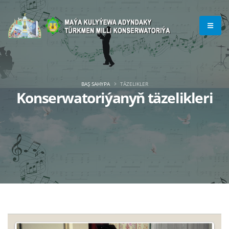
BAŞ SAHYPA
TÄZELIKLER
Konserwatoriýanyň täzelikleri