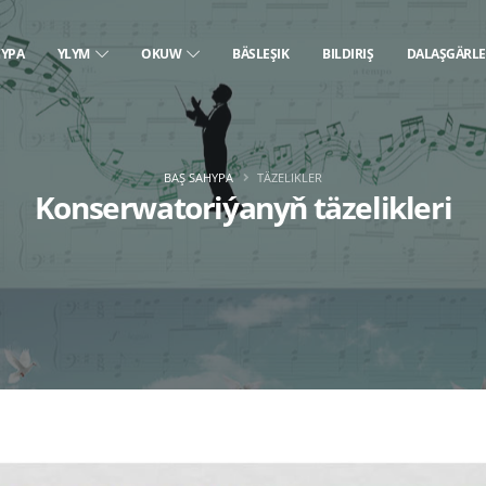
HYPA
YLYM
OKUW
BÄSLEŞIK
BILDIRIŞ
DALAŞGÄRL
BAŞ SAHYPA
TÄZELIKLER
Konserwatoriýanyň täzelikleri