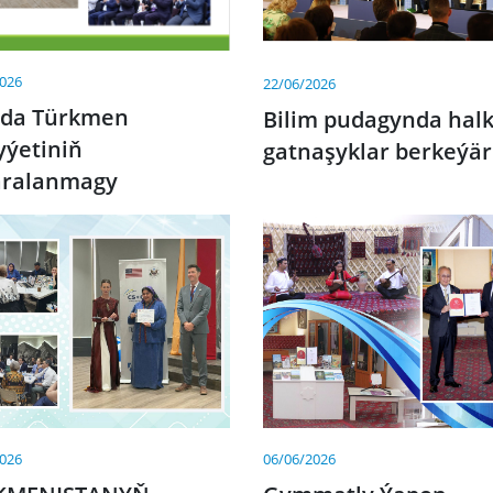
2026
22/06/2026
ada Türkmen
Bilim pudagynda hal
yýetiniň
gatnaşyklar berkeýär
aralanmagy
2026
06/06/2026