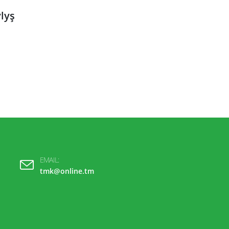
lyş
EMAIL:
tmk@online.tm