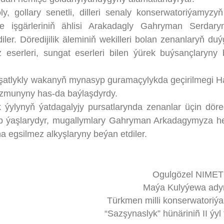
lary senetli, dilleri senaly konserwatoriýamyzyň
e işgärleriniň ählisi Arakadagly Gahryman Serdary
ler. Döredijilik äleminiň wekilleri bolan zenanlaryň duý
 eserleri, sungat eserleri bilen ýürek buýsançlaryny
şatlykly wakanyň mynasyp guramaçylykda geçirilmegi H
azmunyny has-da baýlaşdyrdy.
lynyň ýatdagalyjy pursatlarynda zenanlar üçin döre
lyp ýaşlarydyr, mugallymlary Gahryman Arkadagymyza 
egsilmez alkyşlaryny beýan etdiler.
Ogulgözel NIME
Maýa Kulyýewa ady
Türkmen milli konserwatoriý
“Sazşynaslyk” hünäriniñ II ýyl 