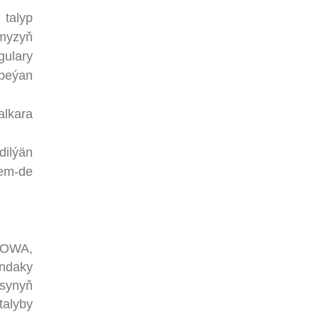
 talyp
myzyň
gulary
 beýan
alkara
dilýän
hem-de
TOWA,
ndaky
asynyň
talyby