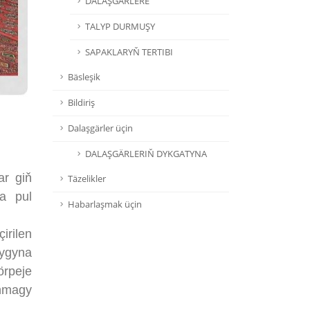
DALAŞGÄRLERE
TALYP DURMUŞY
SAPAKLARYŇ TERTIBI
Bäsleşik
Bildiriş
Dalaşgärler üçin
DALAŞGÄRLERIŇ DYKGATYNA
r giň
Täzelikler
ra pul
Habarlaşmak üçin
irilen
lygyna
örpeje
anmagy