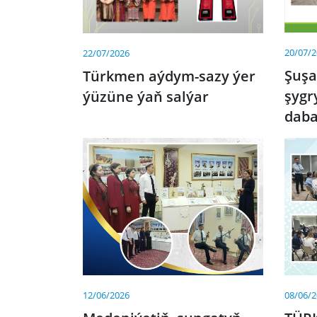
20/07/
22/07/2026
Şuş
Türkmen aýdym-sazy ýer
şygr
ýüzüne ýaň salýar
dab
12/06/2026
08/06/