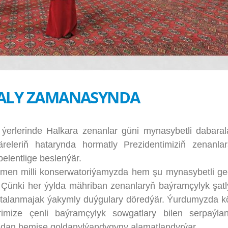
ALY ZAMANASYNDA
erinde Halkara zenanlar güni mynasybetli dabarala
releriň hatarynda hormatly Prezidentimiziň zenanla
elentlige beslenýär.
 milli konserwatoriýamyzda hem şu mynasybetli geç
y. Çünki her ýylda mähriban zenanlaryň baýramçylyk şat
aýtalanmajak ýakymly duýgulary döredýär. Ýurdumyzda k
imize çenli baýramçylyk sowgatlary bilen serpaýl
ndan hemişe goldanylýandygyny alamatlandyrýar.