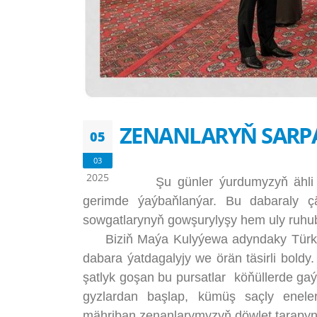
ZENANLARYŇ SARP
05
03
2025
Şu günler ýurdumyzyň ähli ýerl
gerimde ýaýbaňlanýar. Bu dabaraly çä
sowgatlarynyň gowşurylyşy hem uly ruhub
Biziň Maýa Kulyýewa adyndaky Türkmen
dabara ýatdagalyjy we örän täsirli bold
şatlyk goşan bu pursatlar köňüllerde g
gyzlardan başlap, kümüş saçly eneler
mähriban zenanlarymyzyň döwlet tarapy