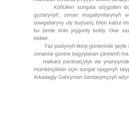
Köňülleri sungata söýgüden doly, gol
gyzlarynyň, zenan mugallymlarynyň w
sowgatlaryny uly buýsanç bilen kabul etdi
bu ýerde örän joşgunly boldy. Olar saz
etdiler.
Ýaz paslynyň ilkinji günlerinde şeýle 
zenanlar günine bagyşlanan çäreleriň m
Halkara parahatçylyk we ynanyşmak ýy
mümkinçilikler üçin sungat ojagynyň ta
Arkadagly Gahryman Serdarymyzyň adyna 