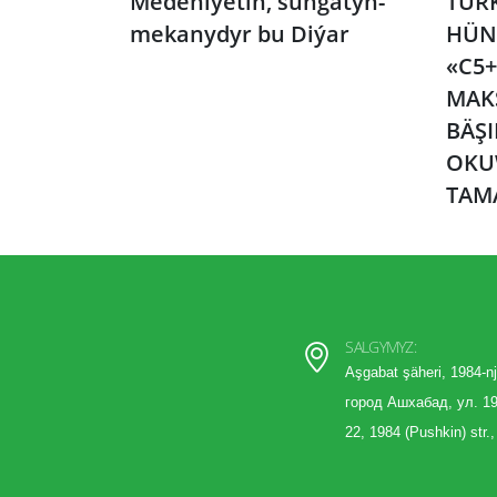
Medeniýetiň, sungatyň-
TÜR
mekanydyr bu Diýar
HÜN
«C5+
MAK
BÄŞ
OKU
TAM
SALGYMYZ:
Aşgabat şäheri, 1984-nj
город Ашхабад, ул. 19
22, 1984 (Pushkin) str.,