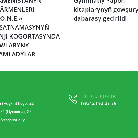
KMENISTANYŇ
Gymmatly Ýapon
ÄRMENLERI
kitaplarynyň gowşury
O.N.E.»
dabarasy geçirildi
SATNAMASYNYŇ
INJI KOGORTASYNDA
WLARYNY
AMLADYLAR
TELEFON BELGILER:
(99312 ) 92-28-56
i (Puşkin) köçe, 22.
84 (Пушкина), 22.
 Ashgabat city.