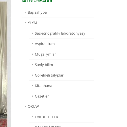
KATEGORIÝALAR
Baş sahypa
YLYM
Saz-etnografiki laboratoriýasy
Aspirantura
Mugallymlar
Sanly bilim
Göreldeli talyplar
Kitaphana
Gazetler
OKUW
FAKULTETLER