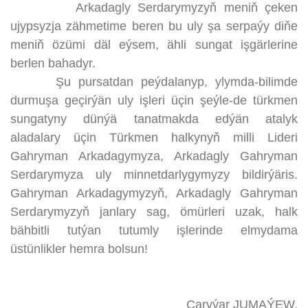
Arkadagly Serdarymyzyň meniň çeken
ujypsyzja zähmetime beren bu uly şa serpaýy diňe
meniň özümi däl eýsem, ähli sungat işgärlerine
berlen bahadyr.
Şu pursatdan peýdalanyp, ylymda-bilimde
durmuşa geçirýän uly işleri üçin şeýle-de türkmen
sungatyny dünýä tanatmakda edýän atalyk
aladalary üçin Türkmen halkynyň milli Lideri
Gahryman Arkadagymyza, Arkadagly Gahryman
Serdarymyza uly minnetdarlygymyzy bildirýäris.
Gahryman Arkadagymyzyň, Arkadagly Gahryman
Serdarymyzyň janlary sag, ömürleri uzak, halk
bähbitli tutýan tutumly işlerinde elmydama
üstünlikler hemra bolsun!
Çaryýar JUMAÝEW,