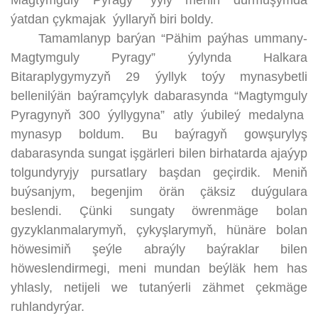
Magtymguly Pyragy” ýyly meniň durmuşymda
ýatdan çykmajak ýyllaryň biri boldy.
Tamamlanyp barýan “Pähim paýhas ummany-
Magtymguly Pyragy” ýylynda Halkara
Bitaraplygymyzyň 29 ýyllyk toýy mynasybetli
bellenilýän baýramçylyk dabarasynda “Magtymguly
Pyragynyň 300 ýyllygyna” atly ýubileý medalyna
mynasyp boldum. Bu baýragyň gowşurylyş
dabarasynda sungat işgärleri bilen birhatarda ajaýyp
tolgundyryjy pursatlary başdan geçirdik. Meniň
buýsanjym, begenjim örän çäksiz duýgulara
beslendi. Çünki sungaty öwrenmäge bolan
gyzyklanmalarymyň, çykyşlarymyň, hünäre bolan
höwesimiň şeýle abraýly baýraklar bilen
höweslendirmegi, meni mundan beýläk hem has
yhlasly, netijeli we tutanýerli zähmet çekmäge
ruhlandyrýar.