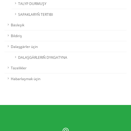
TALYP DURMUŞY
SAPAKLARYŇ TERTIBI
Bäsleşik
Bildiriş
Dalaşgärler üçin
DALAŞGÄRLERIŇ DYKGATYNA
Täzelikler
Habarlaşmak üçin