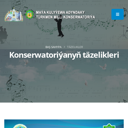
BAŞ SAHYPA
TÄZELIKLER
Konserwatoriýanyň täzelikleri