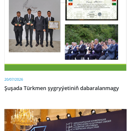
20/07/2026
Şuşada Türkmen şygryýetiniň dabaralanmagy