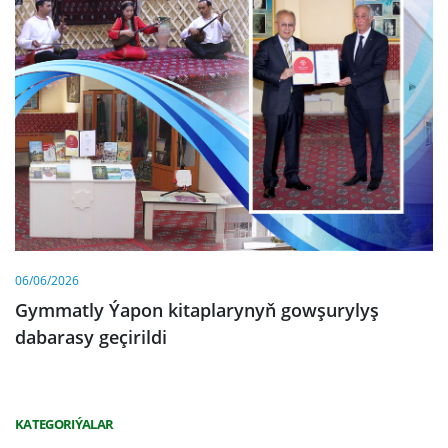
06/06/2026
Gymmatly Ýapon kitaplarynyň gowşurylyş
dabarasy geçirildi
KATEGORIÝALAR