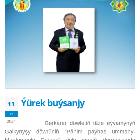
Ýürek buýsanjy
11
12
2024
Berkarar döwletiň täze eýýamynyň
Galkynyşy döwrüniň “Pähim paýhas ummany-