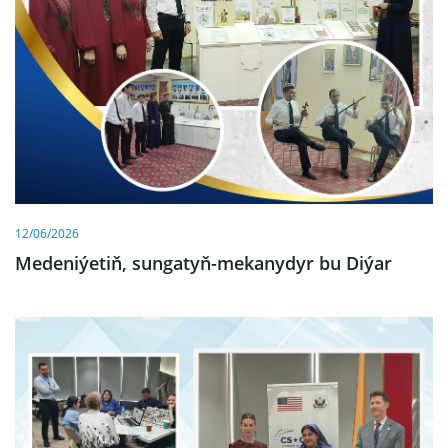
12/06/2026
Medeniýetiň, sungatyň-mekanydyr bu Diýar