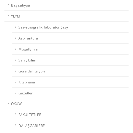
Baş sahypa
YLYM
Saz-etnografiki laboratoriýasy
Aspirantura
Mugallymlar
Sanly bilim
Göreldeli talyplar
Kitaphana
Gazetler
OKUW
FAKULTETLER
DALAŞGÄRLERE