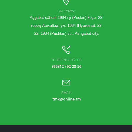
SALGYMYZ:
Aşgabat şäheri, 1984-nji (Puşkin) köçe, 22.
город Ашхабад, ул. 1984 (Пушкина), 22.
22, 1984 (Pushkin) str., Ashgabat city.
TELEFON BELGILER:
(99312 ) 92-28-56
EMAIL:
tmk@online.tm