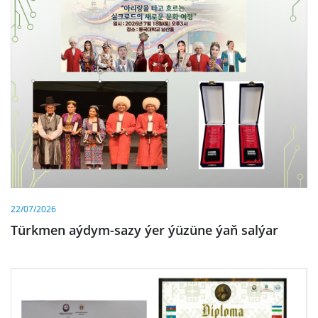
22/07/2026
Türkmen aýdym-sazy ýer ýüzüne ýaň salýar