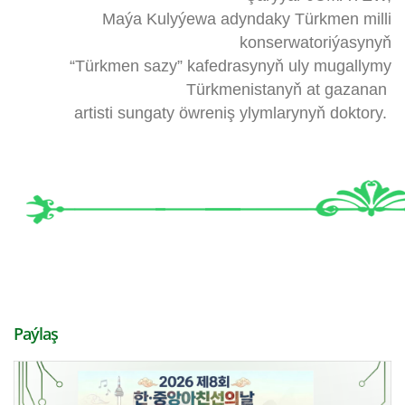
Maýa Kulyýewa adyndaky Türkmen milli
konserwatoriýasynyň
“Türkmen sazy” kafedrasynyň uly mugallymy
Türkmenistanyň at gazanan
artisti sungaty öwreniş ylymlarynyň doktory.
Paýlaş