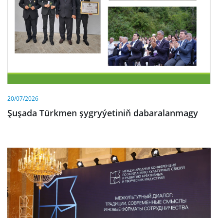
20/07/2026
Şuşada Türkmen şygryýetiniň dabaralanmagy