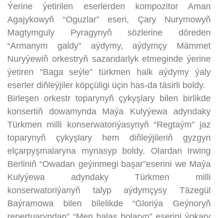
Ýerine ýetirilen eserlerden kompozitor Aman
Agajykowyň “Oguzlar” eseri, Çary Nurymowyň
Magtymguly Pyragynyň sözlerine döreden
“Armanym galdy” aýdymy, aýdymçy Mämmet
Nuryýewiň orkestryň sazandarlyk etmeginde ýerine
ýetiren “Baga seýle” türkmen halk aýdymy ýaly
eserler diňleýjiler köpçüligi üçin has-da täsirli boldy.
Birleşen orkestr toparynyň çykyşlary bilen birlikde
konsertiň dowamynda Maýa Kulyýewa adyndaky
Türkmen milli konserwatoriýasynyň “Regtaým” jaz
toparynyň çykyşlary hem diňleýjileriň gyzgyn
elçarpyşmalaryna mynasyp boldy. Olardan Irwing
Berliniň “Owadan geýinmegi başar”eserini we Maýa
Kulyýewa adyndaky Türkmen milli
konserwatoriýanyň talyp aýdymçysy Täzegül
Baýramowa bilen bilelikde “Gloriýa Geýnoryň
repertuaryndan” “Men halas bolaryn” eserini ýokary