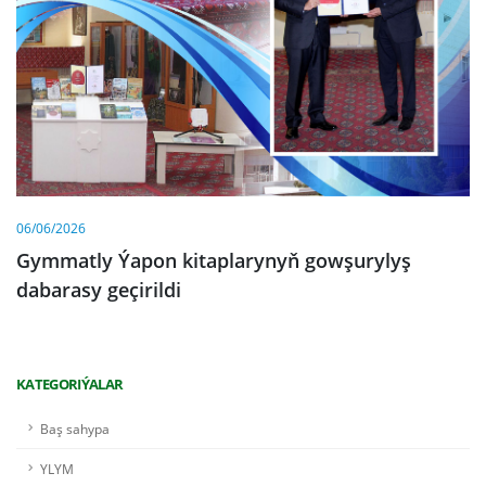
06/06/2026
Gymmatly Ýapon kitaplarynyň gowşurylyş
dabarasy geçirildi
KATEGORIÝALAR
Baş sahypa
YLYM