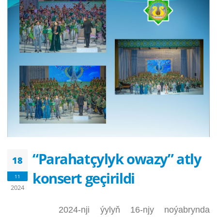
“Parahatçylyk owazy” atly
18
konsert geçirildi
11
2024
2024-nji ýylyň 16-njy noýabrynda