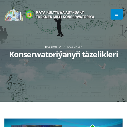
BAŞ SAHYPA
TÄZELIKLER
Konserwatoriýanyň täzelikleri