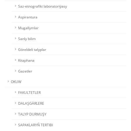
Saz-etnografiki laboratoriýasy
Aspirantura
Mugallymlar
Sanly bilim
Göreldeli talyplar
Kitaphana
Gazetler
OKUW
FAKULTETLER
DALAŞGÄRLERE
TALYP DURMUŞY
SAPAKLARYŇ TERTIBI