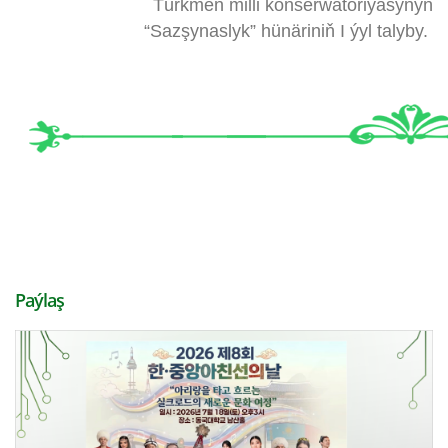
Türkmen milli konserwatoriýasynyň
“Sazşynaslyk” hünäriniň I ýyl talyby.
Paýlaş