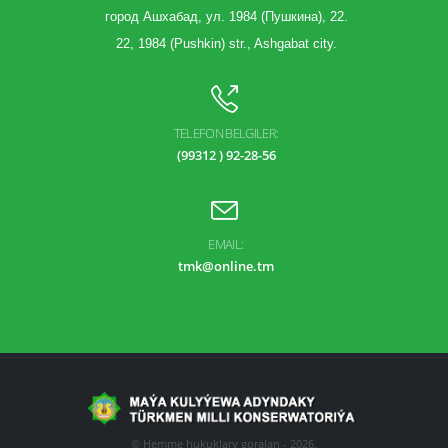
город Ашхабад, ул. 1984 (Пушкина), 22.
22, 1984 (Pushkin) str., Ashgabat city.
TELEFON BELGILER:
(99312 ) 92-28-56
EMAIL:
tmk@online.tm
© Hemme hukuklary goralan - 2026.