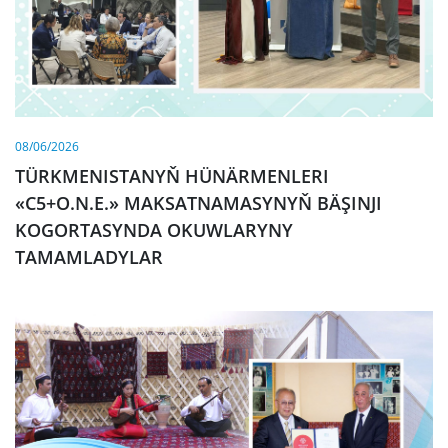
08/06/2026
TÜRKMENISTANYŇ HÜNÄRMENLERI
«C5+O.N.E.» MAKSATNAMASYNYŇ BÄŞINJI
KOGORTASYNDA OKUWLARYNY
TAMAMLADYLAR