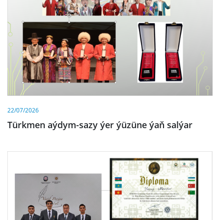
22/07/2026
Türkmen aýdym-sazy ýer ýüzüne ýaň salýar