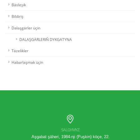
Bäsleşik
Bildiriş
Dalaşgärler üçin
DALAŞGÄRLERIŇ DYKGATYNA
Täzelikler
Habarlaşmak üçin
SALGYMYZ:
Aşgabat şäheri, 1984-nji (Puşkin) köçe, 22.