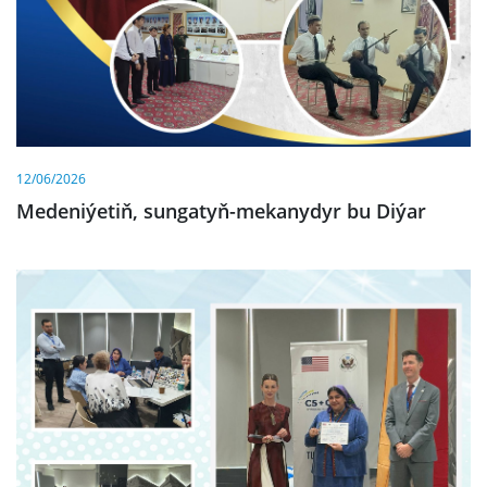
12/06/2026
Medeniýetiň, sungatyň-mekanydyr bu Diýar