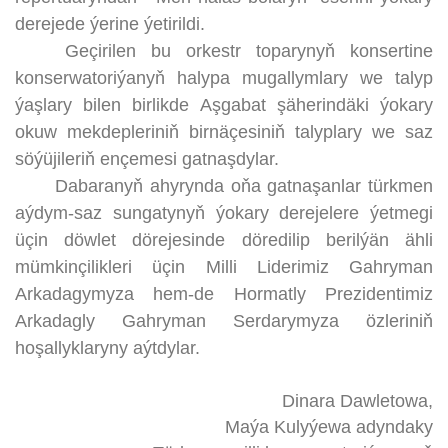
derejede ýerine ýetirildi.
Geçirilen bu orkestr toparynyň konsertine
konserwatoriýanyň halypa mugallymlary we talyp
ýaşlary bilen birlikde Aşgabat şäherindäki ýokary
okuw mekdepleriniň birnäçesiniň talyplary we saz
söýüjileriň ençemesi gatnaşdylar.
Dabaranyň ahyrynda oňa gatnaşanlar türkmen
aýdym-saz sungatynyň ýokary derejelere ýetmegi
üçin döwlet dörejesinde döredilip berilýän ähli
mümkinçilikleri üçin Milli Liderimiz Gahryman
Arkadagymyza hem-de Hormatly Prezidentimiz
Arkadagly Gahryman Serdarymyza özleriniň
hoşallyklaryny aýtdylar.
Dinara Dawletowa,
Maýa Kulyýewa adyndaky