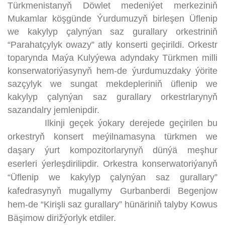
Türkmenistanyň Döwlet medeniýet merkeziniň
Mukamlar köşgünde Ýurdumuzyň birleşen Üflenip
we kakylyp çalynýan saz gurallary orkestriniň
“Parahatçylyk owazy” atly konserti geçirildi. Orkestr
toparynda Maýa Kulyýewa adyndaky Türkmen milli
konserwatoriýasynyň hem-de ýurdumuzdaky ýörite
sazçylyk we sungat mekdepleriniň üflenip we
kakylyp çalynýan saz gurallary orkestrlarynyň
sazandalry jemlenipdir.
Ilkinji geçek ýokary derejede geçirilen bu
orkestryň konsert meýilnamasyna türkmen we
daşary ýurt kompozitorlarynyň dünýä meşhur
eserleri ýerleşdirilipdir. Orkestra konserwatoriýanyň
“Üflenip we kakylyp çalynýan saz gurallary”
kafedrasynyň mugallymy Gurbanberdi Begenjow
hem-de “Kirişli saz gurallary” hünäriniň talyby Kowus
Bäşimow dirižýorlyk etdiler.