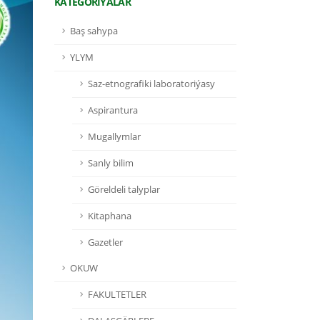
KATEGORIÝALAR
Baş sahypa
YLYM
Saz-etnografiki laboratoriýasy
Aspirantura
Mugallymlar
Sanly bilim
Göreldeli talyplar
Kitaphana
Gazetler
OKUW
FAKULTETLER