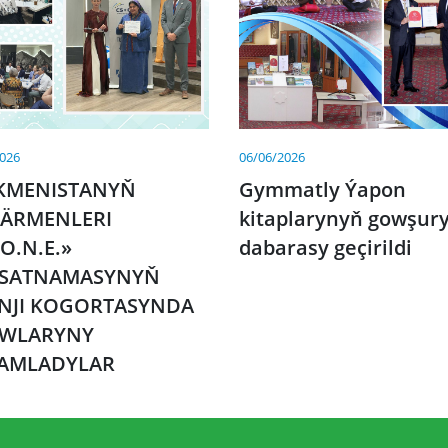
2026
06/06/2026
KMENISTANYŇ
Gymmatly Ýapon
ÄRMENLERI
kitaplarynyň gowşury
O.N.E.»
dabarasy geçirildi
SATNAMASYNYŇ
INJI KOGORTASYNDA
WLARYNY
AMLADYLAR