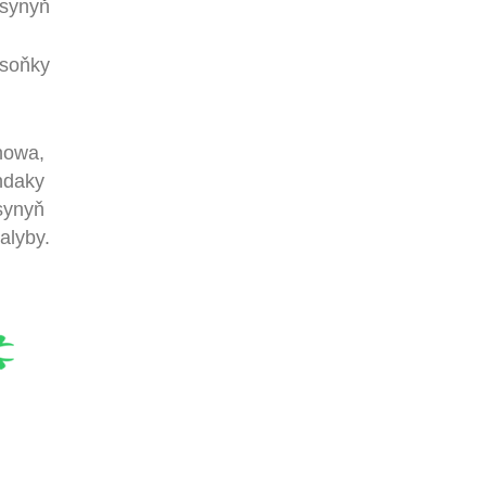
synyň
 soňky
nowa,
ndaky
asynyň
alyby.