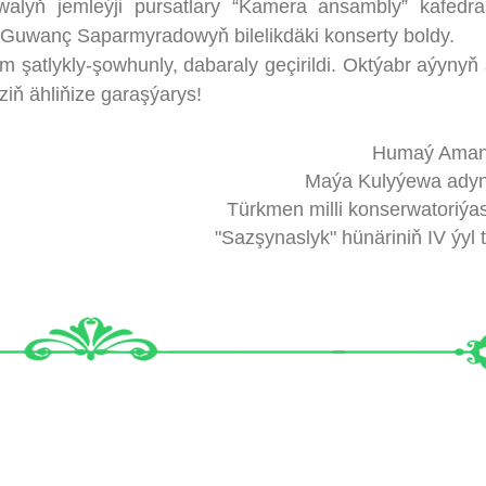
jemleýji pursatlary “Kamera ansambly” kafedra
Guwanç Saparmyradowyň bilelikdäki konserty boldy.
tlykly-şowhunly, dabaraly geçirildi. Oktýabr aýynyň
iziň ähliňize garaşýarys!
Humaý Ama
Maýa Kulyýewa ady
Türkmen milli konserwatoriý
"Sazşynaslyk" hünäriniň IV ýyl t