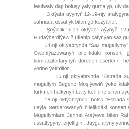
festiwaly däp boluşy ýaly gurnalyp, uly 
Oktýabr aýynyň 12-19-njy aralygynda ýa
sahnada ussatlyk bilen görkezýärler.
Şeýlelik bilen oktýabr aýynyň 12
Hudaýberdiýewiň üflenip çalynýan saz gur
14-nji oktýabrynda “Saz mugallymy” k
Öweniýazowanyň bilelikdäki konserti
kompozitorlarynyň döreden eserlerini h
ýerine ýetirdiler.
15-nji oktýabrynda “Estrada sunga
mugallym Begenç Moşiýewiň ýekelikdäki 
türkmen halkynyň baky köňlüne siňen aýdy
18-nji oktýabrynda bolsa “Estrada su
Leýla Serdarowanyň bilelikdäki konsertl
Mugallymlara Jennet Ataýewa bilen Rahi
ussatlygyny, erjelligini, duýgularyny ýerin