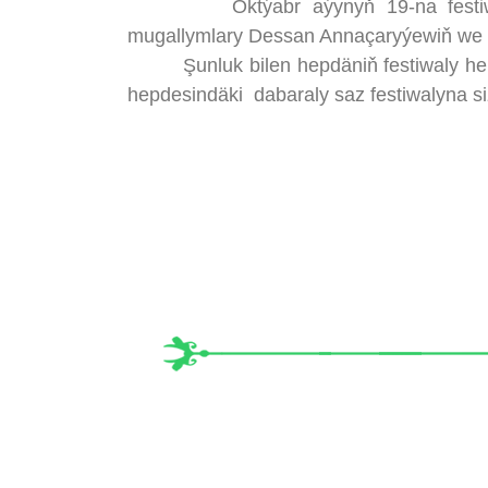
Oktýabr aýynyň 19-na festiwalyň 
mugallymlary Dessan Annaçaryýewiň we 
Şunluk bilen hepdäniň festiwaly hem şa
hepdesindäki dabaraly saz festiwalyna s