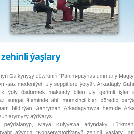
ehinli ýaşlary
nyň Galkynyşy döwrüniň “Pähim-paýhas ummany Magty
m-saz medeniýeti uly sepgitlere ýetýär. Arkadagly Ga
lik ýoly ösdürmek maksady bilen uly gerimli işler 
-saz sungat äleminde ähli mümkinçilikleri döredip ber
ly ynam bildirýän Gahryman Arkadagymyza hem-de Ark
unlarymyzy aýdýarys.
ýdalanyp, Maýa Kulyýewa adyndaky Türkmen 
ýabr aýynda “Konserwatoriýanyň zehinli ýaşlary” at