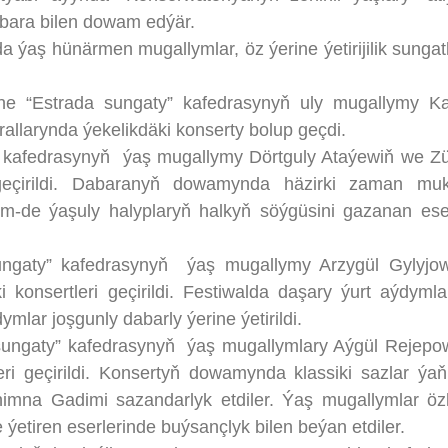
dabara bilen dowam edýär.
ş hünärmen mugallymlar, öz ýerine ýetirijilik sungat
-ne “Estrada sungaty” kafedrasynyň uly mugallymy K
allarynda ýekelikdäki konserty bolup geçdi.
afedrasynyň ýaş mugallymy Dörtguly Ataýewiň we Z
 geçirildi. Dabaranyň dowamynda häzirki zaman mu
em-de ýaşuly halyplaryň halkyň söýgüsini gazanan eser
ty” kafedrasynyň ýaş mugallymy Arzygül Gylyjo
konsertleri geçirildi. Festiwalda daşary ýurt aýdyml
mlar joşgunly dabarly ýerine ýetirildi.
ngaty” kafedrasynyň ýaş mugallymlary Aýgül Rejep
eri geçirildi. Konsertyň dowamynda klassiki sazlar ýaň
mna Gadimi sazandarlyk etdiler. Ýaş mugallymlar özl
e ýetiren eserlerinde buýsançlyk bilen beýan etdiler.