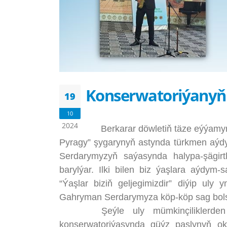
Konserwatoriýanyň z
19
10
2024
Berkarar döwletiň täze eýýamy
Pyragy” şygarynyň astynda türkmen aýdy
Serdarymyzyň saýasynda halypa-şägirt
barylýar. Ilki bilen biz ýaşlara aýdym
“Ýaşlar biziň geljegimizdir” diýip u
Gahryman Serdarymyza köp-köp sag bols
Şeýle uly mümkinçiliklerden pe
konserwatoriýasynda güýz paslynyň okt