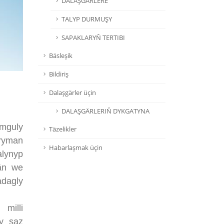
DALAŞGÄRLERE
TALYP DURMUŞY
SAPAKLARYŇ TERTIBI
Bäsleşik
Bildiriş
Dalaşgärler üçin
DALAŞGÄRLERIŇ DYKGATYNA
mguly
Täzelikler
hryman
Habarlaşmak üçin
alynyp
ýän we
adagly
milli
ly saz