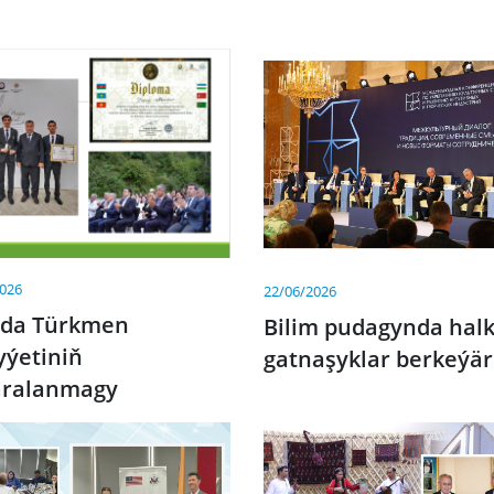
2026
22/06/2026
ada Türkmen
Bilim pudagynda hal
yýetiniň
gatnaşyklar berkeýär
aralanmagy