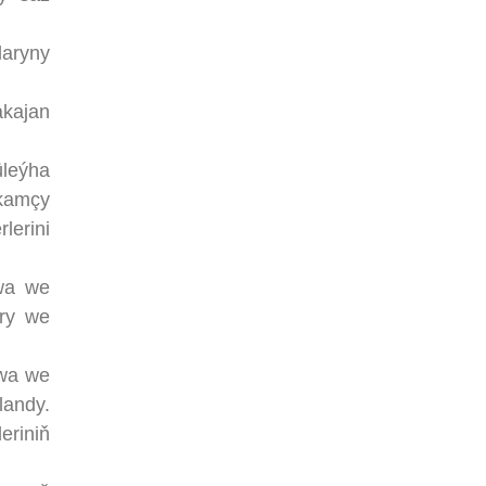
laryny
akajan
üleýha
kamçy
lerini
wa we
ary we
owa we
landy.
eriniň