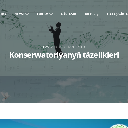
HYPA
YLYM
OKUW
BÄSLEŞIK
BILDIRIŞ
DALAŞGÄRL
BAŞ SAHYPA
TÄZELIKLER
Konserwatoriýanyň täzelikleri