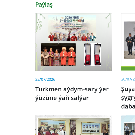
Paýlaş
20/07/
22/07/2026
Şuş
Türkmen aýdym-sazy ýer
şygr
ýüzüne ýaň salýar
dab