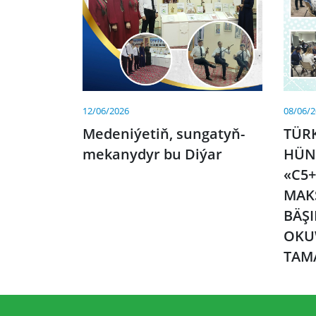
12/06/2026
08/06/
Medeniýetiň, sungatyň-
TÜR
mekanydyr bu Diýar
HÜN
«C5+
MAK
BÄŞ
OKU
TAM