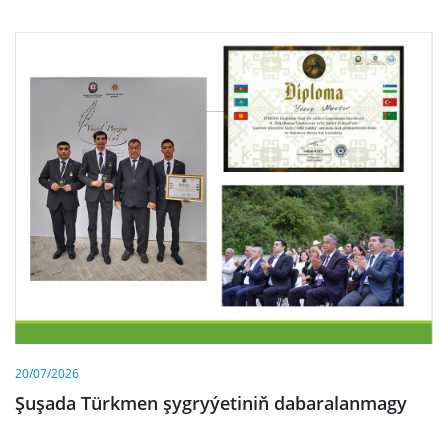
20/07/2026
Şuşada Türkmen şygryýetiniň dabaralanmagy