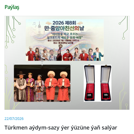
Paýlaş
22/07/2026
Türkmen aýdym-sazy ýer ýüzüne ýaň salýar