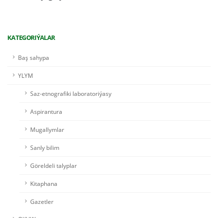
KATEGORIÝALAR
Baş sahypa
YLYM
Saz-etnografiki laboratoriýasy
Aspirantura
Mugallymlar
Sanly bilim
Göreldeli talyplar
Kitaphana
Gazetler