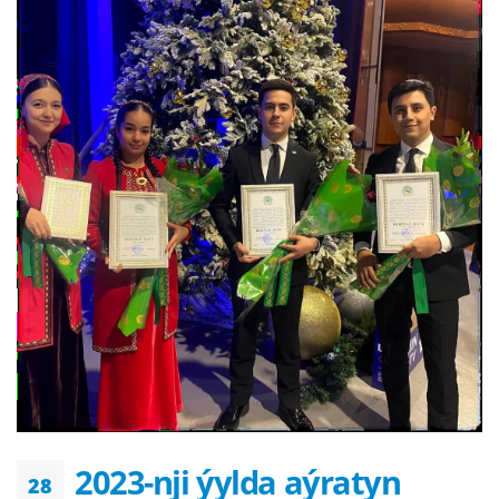
2023-nji ýylda aýratyn
28