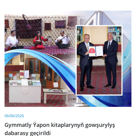
06/06/2026
Gymmatly Ýapon kitaplarynyň gowşurylyş
dabarasy geçirildi