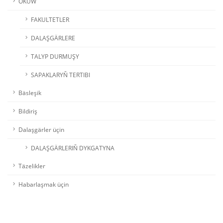
OKUW
FAKULTETLER
DALAŞGÄRLERE
TALYP DURMUŞY
SAPAKLARYŇ TERTIBI
Bäsleşik
Bildiriş
Dalaşgärler üçin
DALAŞGÄRLERIŇ DYKGATYNA
Täzelikler
Habarlaşmak üçin