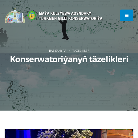
BAŞ SAHYPA
TÄZELIKLER
Konserwatoriýanyň täzelikleri