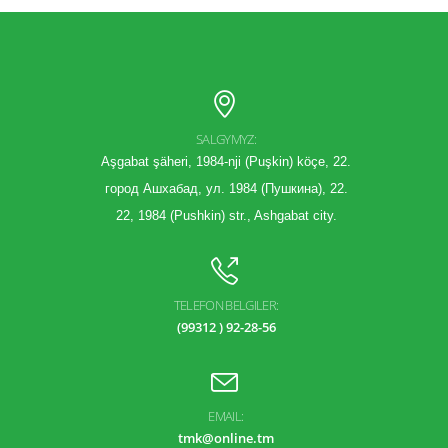
SALGYMYZ:
Aşgabat şäheri, 1984-nji (Puşkin) köçe, 22.
город Ашхабад, ул. 1984 (Пушкина), 22.
22, 1984 (Pushkin) str., Ashgabat city.
TELEFON BELGILER:
(99312 ) 92-28-56
EMAIL:
tmk@online.tm