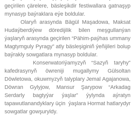
geçirilen çärelere, bäsleşikdir festiwallara gatnaşyp
mynasyp baýraklara eýe boldular.
Olaryň arasynda Bägül Maşadowa, Maksat
Hudaýberdiýew döredijilik bilen meşgullanýan
ýaşlaryň arasynda geçirilen “Pähim-paýhas ummany
Magtymguly Pyragy” atly bäsleşiginiň ýeňijileri bolup
baýrakly sowgatlara mynasyp boldular.
Konserwatoriýamyzyň “Sazyň taryhy”
kafedrasynyň öwreniji mugallymy Gülsoltan
Döwletowa, okuwmyzyň talyplary Jemal Agajanowa,
Döwran Gylyjow, Mansur Şarypow “Arkadag
Serdarly bagtyýar ýaşlar” ýylynda aýratyn
tapawutlanandyklary üçin ýaşlara Hormat hatlarydyr
sowgatlar gowşuryldy.