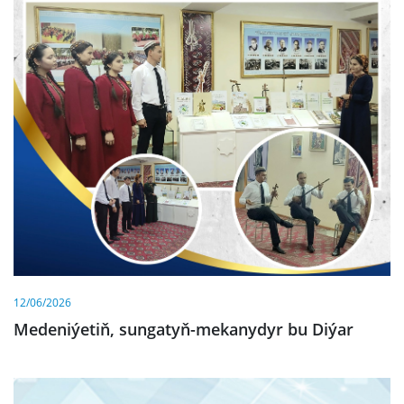
12/06/2026
Medeniýetiň, sungatyň-mekanydyr bu Diýar