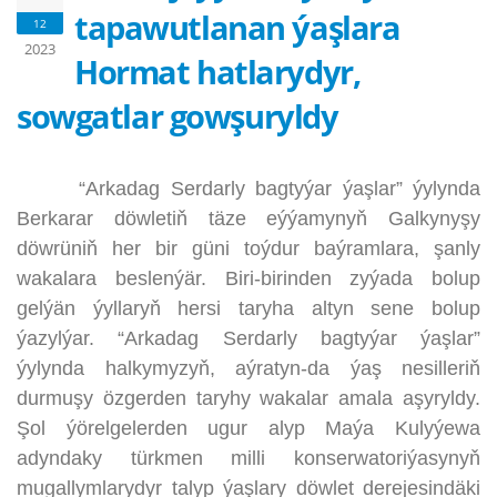
tapawutlanan ýaşlara
12
2023
Hormat hatlarydyr,
sowgatlar gowşuryldy
“Arkadag Serdarly bagtyýar ýaşlar” ýylynda
Berkarar döwletiň täze eýýamynyň Galkynyşy
döwrüniň her bir güni toýdur baýramlara, şanly
wakalara beslenýär. Biri-birinden zyýada bolup
gelýän ýyllaryň hersi taryha altyn sene bolup
ýazylýar. “Arkadag Serdarly bagtyýar ýaşlar”
ýylynda halkymyzyň, aýratyn-da ýaş nesilleriň
durmuşy özgerden taryhy wakalar amala aşyryldy.
Şol ýörelgelerden ugur alyp Maýa Kulyýewa
adyndaky türkmen milli konserwatoriýasynyň
mugallymlarydyr talyp ýaşlary döwlet derejesindäki