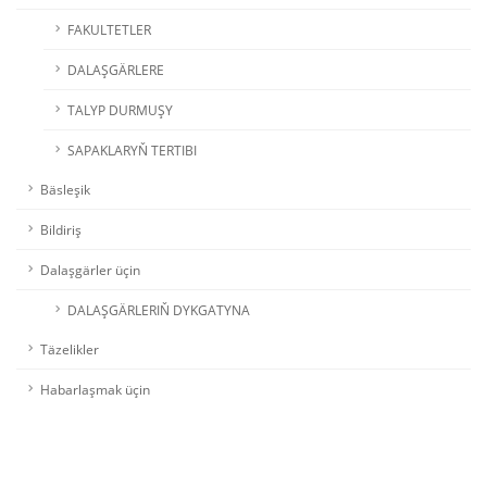
FAKULTETLER
DALAŞGÄRLERE
TALYP DURMUŞY
SAPAKLARYŇ TERTIBI
Bäsleşik
Bildiriş
Dalaşgärler üçin
DALAŞGÄRLERIŇ DYKGATYNA
Täzelikler
Habarlaşmak üçin