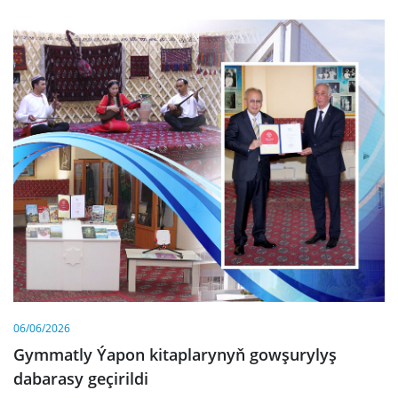
06/06/2026
Gymmatly Ýapon kitaplarynyň gowşurylyş
dabarasy geçirildi