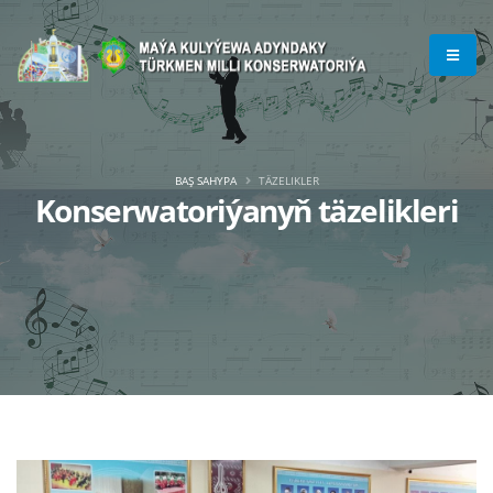
BAŞ SAHYPA
TÄZELIKLER
Konserwatoriýanyň täzelikleri