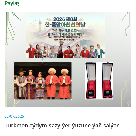
Paýlaş
22/07/2026
Türkmen aýdym-sazy ýer ýüzüne ýaň salýar