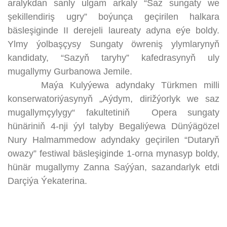
aralykdan sanly ulgam arkaly “Saz sungaty we
şekillendiriş ugry” boýunça geçirilen halkara
bäsleşiginde II derejeli laureaty adyna eýe boldy.
Ylmy ýolbaşçysy Sungaty öwreniş ylymlarynyň
kandidaty, “Sazyň taryhy” kafedrasynyň uly
mugallymy Gurbanowa Jemile.
Maýa Kulyýewa adyndaky Türkmen milli
konserwatoriýasynyň „Aýdym, dirižýorlyk we saz
mugallymçylygy“ fakultetiniň Opera sungaty
hünäriniň 4-nji ýyl talyby Begaliýewa Dünýägözel
Nury Halmammedow adyndaky geçirilen “Dutaryň
owazy” festiwal bäsleşiginde 1-orna mynasyp boldy,
hünär mugallymy Zanna Saýýan, sazandarlyk etdi
Darçiýa Ýekaterina.