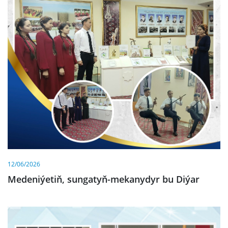
12/06/2026
Medeniýetiň, sungatyň-mekanydyr bu Diýar