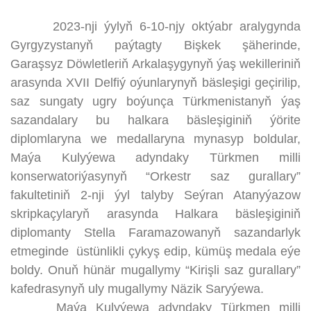
2023-nji ýylyň 6-10-njy oktýabr aralygynda
Gyrgyzystanyň paýtagty Bişkek şäherinde,
Garaşsyz Döwletleriň Arkalaşygynyň ýaş wekilleriniň
arasynda XVII Delfiý oýunlarynyň bäsleşigi geçirilip,
saz sungaty ugry boýunça Türkmenistanyň ýaş
sazandalary bu halkara bäsleşiginiň ýörite
diplomlaryna we medallaryna mynasyp boldular,
Maýa Kulyýewa adyndaky Türkmen milli
konserwatoriýasynyň “Orkestr saz gurallary”
fakultetiniň 2-nji ýyl talyby Seýran Atanyýazow
skripkaçylaryň arasynda Halkara bäsleşiginiň
diplomanty Stella Faramazowanyň sazandarlyk
etmeginde üstünlikli çykyş edip, kümüş medala eýe
boldy. Onuň hünär mugallymy “Kirişli saz gurallary”
kafedrasynyň uly mugallymy Näzik Saryýewa.
Maýa Kulyýewa adyndaky Türkmen milli