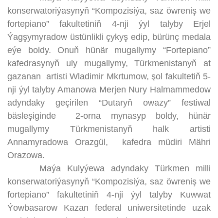
konserwatoriýasynyň “Kompozisiýa, saz öwreniş we
fortepiano” fakultetiniň 4-nji ýyl talyby Erjel
Ýagşymyradow üstünlikli çykyş edip, bürünç medala
eýe boldy. Onuň hünär mugallymy “Fortepiano”
kafedrasynyň uly mugallymy, Türkmenistanyň at
gazanan artisti Wladimir Mkrtumow, şol fakultetiň 5-
nji ýyl talyby Amanowa Merjen Nury Halmammedow
adyndaky geçirilen “Dutaryň owazy” festiwal
bäsleşiginde 2-orna mynasyp boldy, hünär
mugallymy Türkmenistanyň halk artisti
Annamyradowa Orazgül, kafedra müdiri Mähri
Orazowa.
Maýa Kulyýewa adyndaky Türkmen milli
konserwatoriýasynyň “Kompozisiýa, saz öwreniş we
fortepiano” fakultetiniň 4-nji ýyl talyby Kuwwat
Ýowbasarow Kazan federal uniwersitetinde uzak