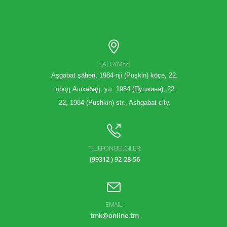
SALGYMYZ:
Aşgabat şäheri, 1984-nji (Puşkin) köçe, 22.
город Ашхабад, ул. 1984 (Пушкина), 22.
22, 1984 (Pushkin) str., Ashgabat city.
TELEFON BELGILER:
(99312 ) 92-28-56
EMAIL:
tmk@online.tm