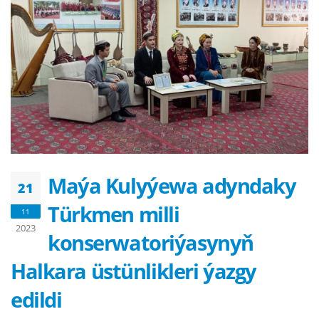
Maýa Kulyýewa adyndaky
21
Türkmen milli
11
2023
konserwatoriýasynyň
Halkara üstünlikleri ýazgy
edildi