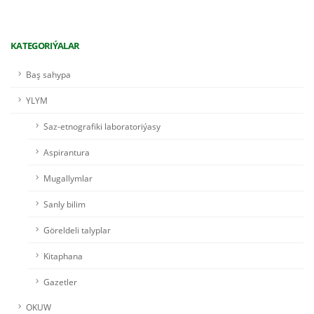
KATEGORIÝALAR
Baş sahypa
YLYM
Saz-etnografiki laboratoriýasy
Aspirantura
Mugallymlar
Sanly bilim
Göreldeli talyplar
Kitaphana
Gazetler
OKUW