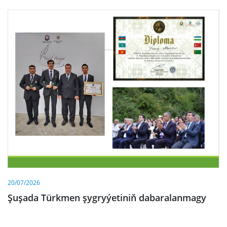
20/07/2026
Şuşada Türkmen şygryýetiniň dabaralanmagy