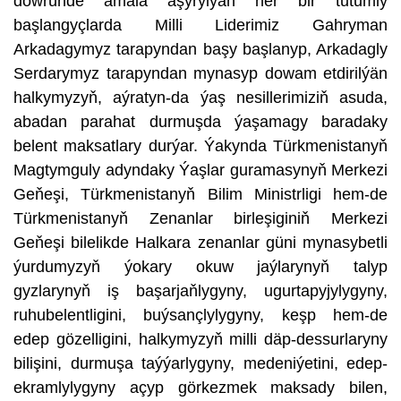
döwründe amala aşyrylýan her bir tutumly
başlangyçlarda Milli Liderimiz Gahryman
Arkadagymyz tarapyndan başy başlanyp, Arkadagly
Serdarymyz tarapyndan mynasyp dowam etdirilýän
halkymyzyň, aýratyn-da ýaş nesillerimiziň asuda,
abadan parahat durmuşda ýaşamagy baradaky
belent maksatlary durýar. Ýakynda Türkmenistanyň
Magtymguly adyndaky Ýaşlar guramasynyň Merkezi
Geňeşi, Türkmenistanyň Bilim Ministrligi hem-de
Türkmenistanyň Zenanlar birleşiginiň Merkezi
Geňeşi bilelikde Halkara zenanlar güni mynasybetli
ýurdumyzyň ýokary okuw jaýlarynyň talyp
gyzlarynyň iş başarjaňlygyny, ugurtapyjylygyny,
ruhubelentligini, buýsançlylygyny, keşp hem-de
edep gözelligini, halkymyzyň milli däp-dessurlaryny
bilişini, durmuşa taýýarlygyny, medeniýetini, edep-
ekramlylygyny açyp görkezmek maksady bilen,