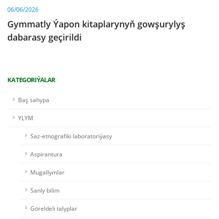
06/06/2026
Gymmatly Ýapon kitaplarynyň gowşurylyş
dabarasy geçirildi
KATEGORIÝALAR
Baş sahypa
YLYM
Saz-etnografiki laboratoriýasy
Aspirantura
Mugallymlar
Sanly bilim
Göreldeli talyplar