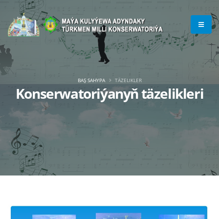
BAŞ SAHYPA
TÄZELIKLER
Konserwatoriýanyň täzelikleri