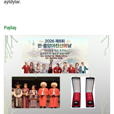
aýtdylar.
Paýlaş