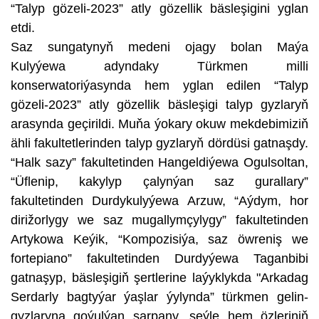
“Talyp gözeli-2023” atly gözellik bäsleşigini yglan
etdi.
Saz sungatynyň medeni ojagy bolan Maýa
Kulyýewa adyndaky Türkmen milli
konserwatoriýasynda hem yglan edilen “Talyp
gözeli-2023” atly gözellik bäsleşigi talyp gyzlaryň
arasynda geçirildi. Muňa ýokary okuw mekdebimiziň
ähli fakultetlerinden talyp gyzlaryň dördüsi gatnaşdy.
“Halk sazy” fakultetinden Hangeldiýewa Ogulsoltan,
“Üflenip, kakylyp çalynýan saz gurallary”
fakultetinden Durdykulyýewa Arzuw, “Aýdym, hor
dirižorlygy we saz mugallymçylygy” fakultetinden
Artykowa Keýik, “Kompozisiýa, saz öwreniş we
fortepiano” fakultetinden Durdyýewa Taganbibi
gatnaşyp, bäsleşigiň şertlerine laýyklykda "Arkadag
Serdarly bagtyýar ýaşlar ýylynda” türkmen gelin-
gyzlaryna goýulýan sarpany, şeýle hem özleriniň