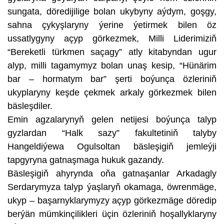
sungata, döredijilige bolan ukybyny aýdym, goşgy,
sahna çykyşlaryny ýerine ýetirmek bilen öz
ussatlygyny açyp görkezmek, Milli Liderimiziň
“Bereketli türkmen saçagy” atly kitabyndan ugur
alyp, milli tagamymyz bolan unaş kesip, “Hünärim
bar – hormatym bar” şerti boýunça özleriniň
ukyplaryny keşde çekmek arkaly görkezmek bilen
bäsleşdiler.
Emin agzalarynyň gelen netijesi boýunça talyp
gyzlardan “Halk sazy” fakultetiniň talyby
Hangeldiýewa Ogulsoltan bäsleşigiň jemleýji
tapgyryna gatnaşmaga hukuk gazandy.
Bäsleşigiň ahyrynda oňa gatnaşanlar Arkadagly
Serdarymyza talyp ýaşlaryň okamaga, öwrenmäge,
ukyp – başarnyklarymyzy açyp görkezmäge döredip
berýän mümkinçilikleri üçin özleriniň hoşallyklaryny