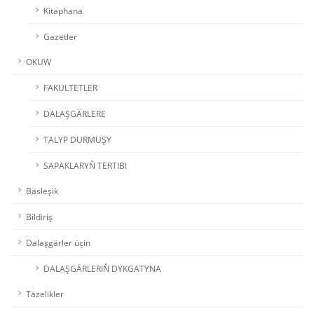
Kitaphana
Gazetler
OKUW
FAKULTETLER
DALAŞGÄRLERE
TALYP DURMUŞY
SAPAKLARYŇ TERTIBI
Bäsleşik
Bildiriş
Dalaşgärler üçin
DALAŞGÄRLERIŇ DYKGATYNA
Täzelikler