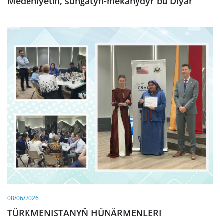
Medeniýetiň, sungatyň-mekanydyr bu Diýar
08/06/2026
TÜRKMENISTANYŇ HÜNÄRMENLERI