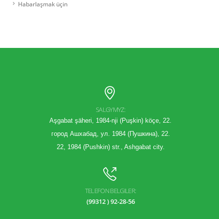
Habarlaşmak üçin
SALGYMYZ:
Aşgabat şäheri, 1984-nji (Puşkin) köçe, 22.
город Ашхабад, ул. 1984 (Пушкина), 22.
22, 1984 (Pushkin) str., Ashgabat city.
TELEFON BELGILER:
(99312 ) 92-28-56