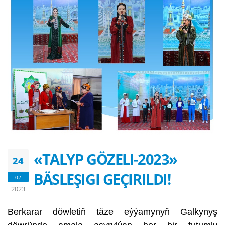
«TALYP GÖZELI-2023»
24
BÄSLEŞIGI GEÇIRILDI!
02
2023
Berkarar döwletiň täze eýýamynyň Galkynyş