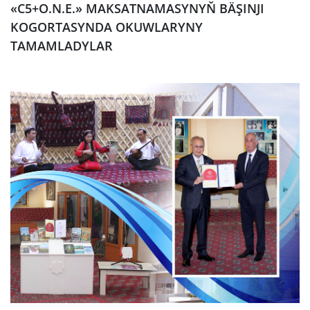
«C5+O.N.E.» MAKSATNAMASYNYŇ BÄŞINJI
KOGORTASYNDA OKUWLARYNY
TAMAMLADYLAR