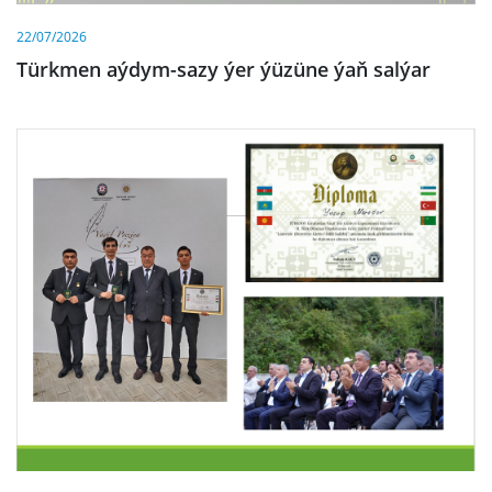
22/07/2026
Türkmen aýdym-sazy ýer ýüzüne ýaň salýar