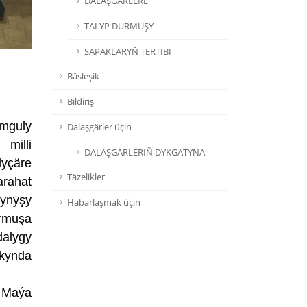
DALAŞGÄRLERE
TALYP DURMUŞY
SAPAKLARYŇ TERTIBI
Bäsleşik
Bildiriş
ymguly
Dalaşgärler üçin
milli
DALAŞGÄRLERIŇ DYKGATYNA
lyçäre
Täzelikler
arahat
kynyşy
Habarlaşmak üçin
urmuşa
dalygy
akynda
 Maýa