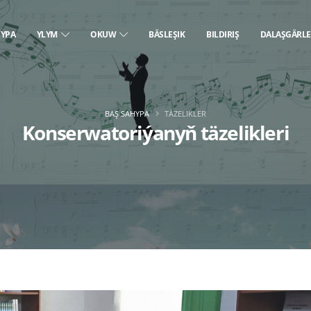
HYPA
YLYM
OKUW
BÄSLEŞIK
BILDIRIŞ
DALAŞGÄRL
BAŞ SAHYPA
TÄZELIKLER
Konserwatoriýanyň täzelikleri