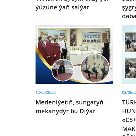
şygr
ýüzüne ýaň salýar
dab
12/06/2026
08/06/
Medeniýetiň, sungatyň-
TÜR
mekanydyr bu Diýar
HÜN
«C5+
MAK