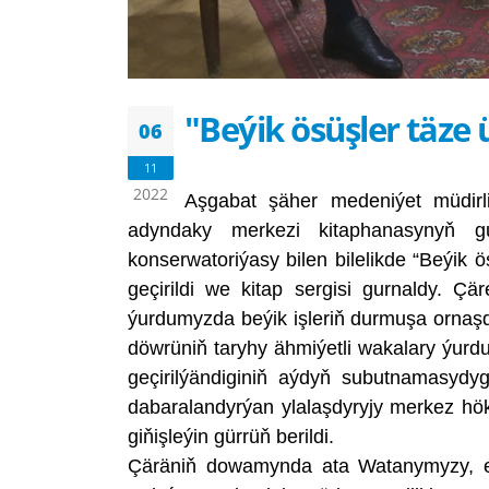
"Beýik ösüşler täze 
06
11
2022
Aşgabat şäher medeniýet müdirli
adyndaky merkezi kitaphanasynyň 
konserwatoriýasy bilen bilelikde “Beýik 
geçirildi we kitap sergisi gurnaldy. Ç
ýurdumyzda beýik işleriň durmuşa ornaş
döwrüniň taryhy ähmiýetli wakalary ýurd
geçirilýändiginiň aýdyň subutnamasydy
dabaralandyrýan ylalaşdyryjy merkez h
giňişleýin gürrüň berildi.
Çäräniň dowamynda ata Watanymyzy, e