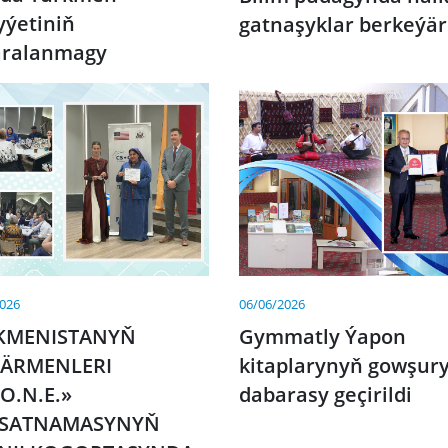
yýetiniň
gatnaşyklar berkeýär
aralanmagy
2026
06/06/2026
KMENISTANYŇ
Gymmatly Ýapon
ÄRMENLERI
kitaplarynyň gowşury
O.N.E.»
dabarasy geçirildi
SATNAMASYNYŇ