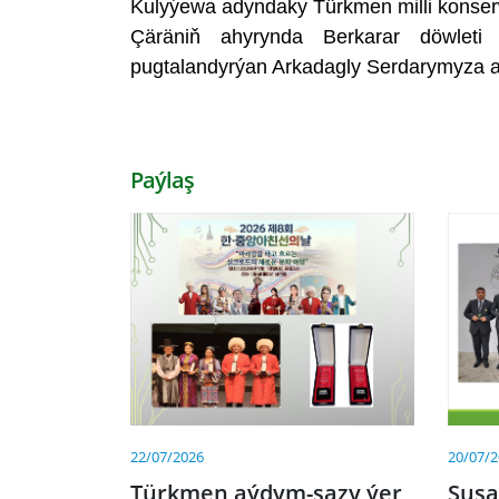
Kulyýewa adyndaky Türkmen milli konserwa
Çäräniň ahyrynda Berkarar döwleti 
pugtalandyrýan Arkadagly Serdarymyza alk
Paýlaş
20/07/
22/07/2026
Şuş
Türkmen aýdym-sazy ýer