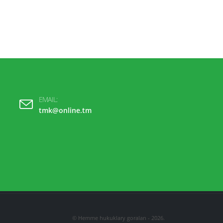
EMAIL:
tmk@online.tm
© Hemme hukuklary goralan - 2026.