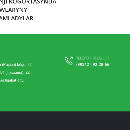
INJI KOGORTASYNDA
WLARYNY
AMLADYLAR
TELEFON BELGILER:
(99312 ) 92-28-56
i (Puşkin) köçe, 22.
84 (Пушкина), 22.
 Ashgabat city.