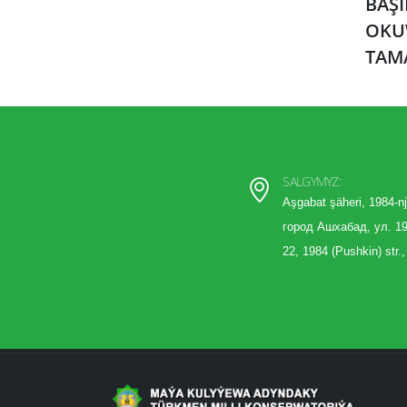
BÄŞ
OKU
TAM
SALGYMYZ:
Aşgabat şäheri, 1984-nj
город Ашхабад, ул. 19
22, 1984 (Pushkin) str.,