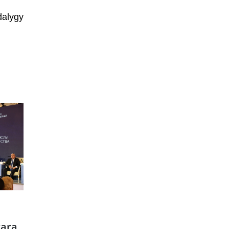
alygy
kara