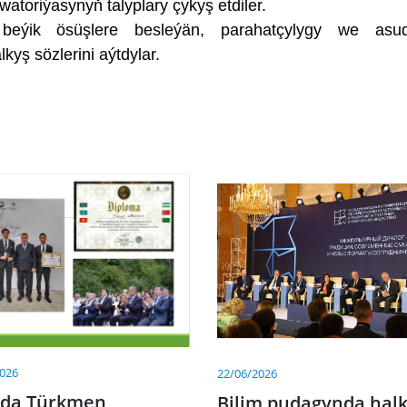
toriýasynyň talyplary çykyş etdiler.
beýik ösüşlere besleýän, parahatçylygy we asud
yş sözlerini aýtdylar.
2026
22/06/2026
ada Türkmen
Bilim pudagynda hal