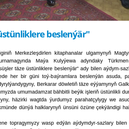
üstünliklere beslenýär"
giniň Merkezleşdirlen kitaphanalar ulgamynyň Magt
gurnamagynda Maýa Kulyýewa adyndaky Türkmen 
ösüşler täze üstünliklere beslenýär” ady bilen aýdym-saz
ärede her bir güni toý-baýramlara beslenýän asuda, p
dyrylýandygyny, Berkarar döwletiň täze eýýamynyň Gal
umyzda umumadamzat bähbitli beýik işleriň üstünlikli d
gyny, häzirki wagtda ýurdumyz parahatçylygy we asu
ökmünde dünýä halklarynyň ünsüni özüne çekýändigi h
ne topragymyzy wasp edýän aýdymdyr-sazlary bilen