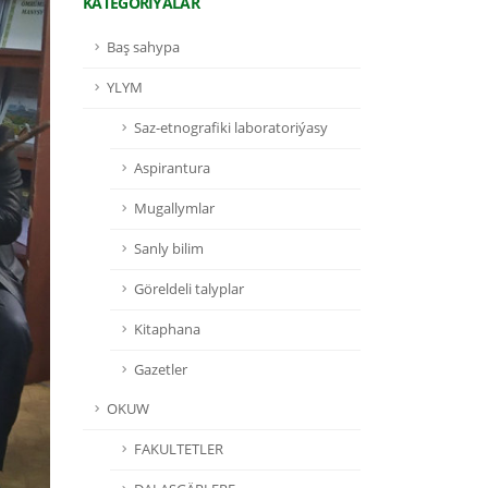
KATEGORIÝALAR
Baş sahypa
YLYM
Saz-etnografiki laboratoriýasy
Aspirantura
Mugallymlar
Sanly bilim
Göreldeli talyplar
Kitaphana
Gazetler
OKUW
FAKULTETLER