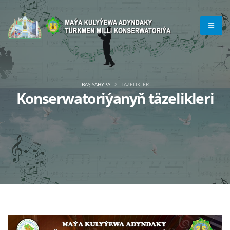
BAŞ SAHYPA
TÄZELIKLER
Konserwatoriýanyň täzelikleri