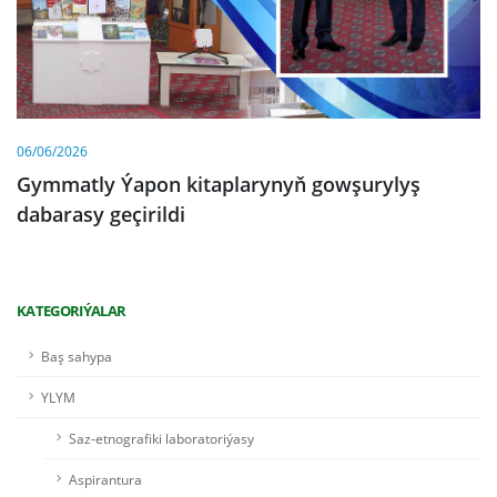
06/06/2026
Gymmatly Ýapon kitaplarynyň gowşurylyş
dabarasy geçirildi
KATEGORIÝALAR
Baş sahypa
YLYM
Saz-etnografiki laboratoriýasy
Aspirantura