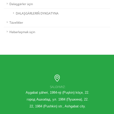
Dalaşgärler üçin
DALAŞGÄRLERIŇ DYKGATYNA
Täzelikler
Habarlaşmak üçin
SALGYMYZ:
Aşgabat şäheri, 1984-nji (Puşkin) köçe, 22.
город Ашхабад, ул. 1984 (Пушкина), 22.
22, 1984 (Pushkin) str., Ashgabat city.