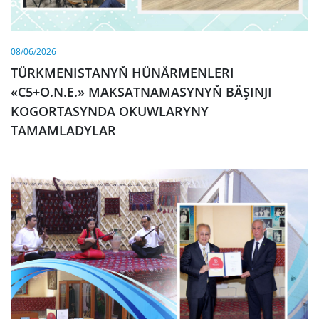
08/06/2026
TÜRKMENISTANYŇ HÜNÄRMENLERI
«C5+O.N.E.» MAKSATNAMASYNYŇ BÄŞINJI
KOGORTASYNDA OKUWLARYNY
TAMAMLADYLAR