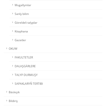
Mugallymlar
Sanly bilim
Göreldeli talyplar
Kitaphana
Gazetler
OKUW
FAKULTETLER
DALAŞGÄRLERE
TALYP DURMUŞY
SAPAKLARYŇ TERTIBI
Bäsleşik
Bildiriş