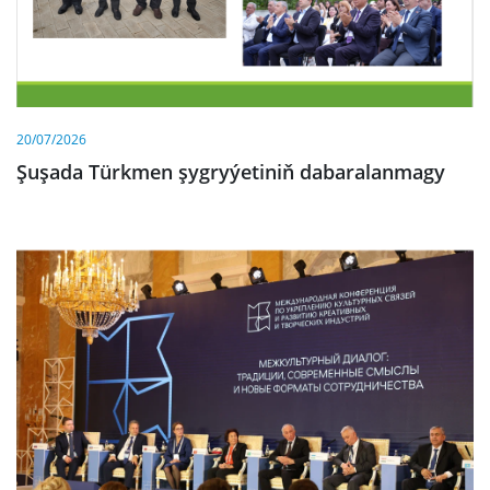
20/07/2026
Şuşada Türkmen şygryýetiniň dabaralanmagy