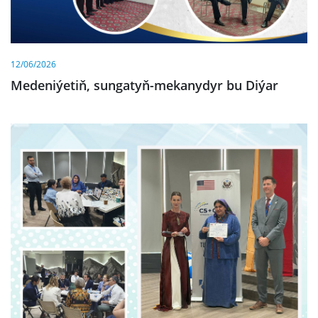
12/06/2026
Medeniýetiň, sungatyň-mekanydyr bu Diýar