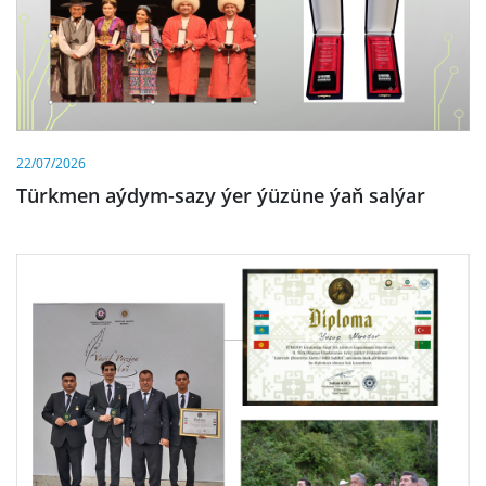
22/07/2026
Türkmen aýdym-sazy ýer ýüzüne ýaň salýar