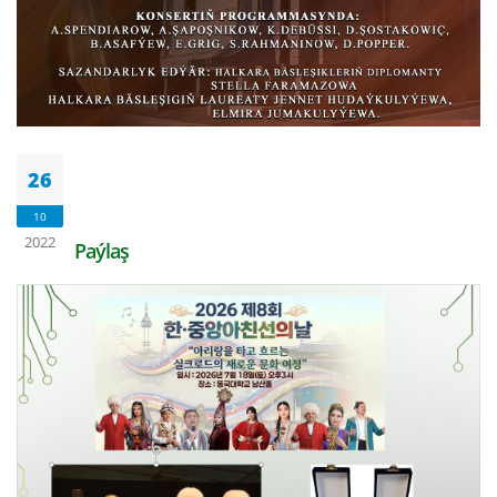
26
10
2022
Paýlaş