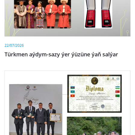
22/07/2026
Türkmen aýdym-sazy ýer ýüzüne ýaň salýar