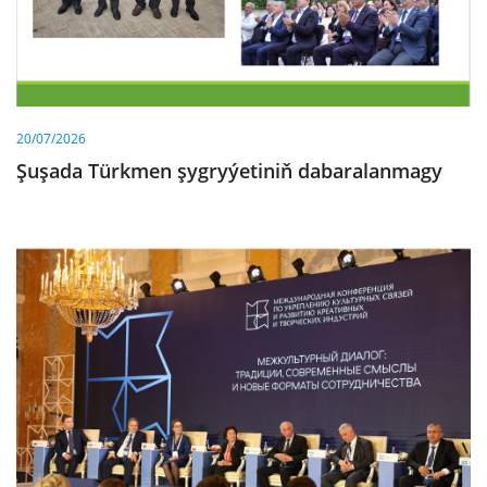
20/07/2026
Şuşada Türkmen şygryýetiniň dabaralanmagy