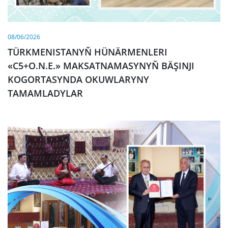
08/06/2026
TÜRKMENISTANYŇ HÜNÄRMENLERI
«C5+O.N.E.» MAKSATNAMASYNYŇ BÄŞINJI
KOGORTASYNDA OKUWLARYNY
TAMAMLADYLAR