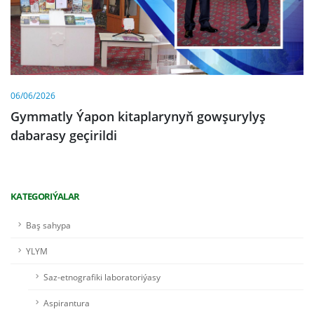
06/06/2026
Gymmatly Ýapon kitaplarynyň gowşurylyş
dabarasy geçirildi
KATEGORIÝALAR
Baş sahypa
YLYM
Saz-etnografiki laboratoriýasy
Aspirantura