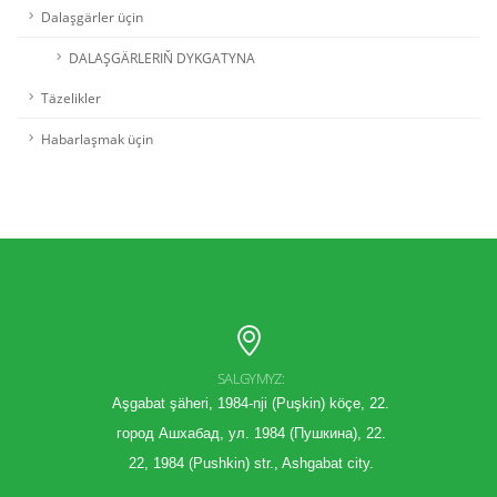
Dalaşgärler üçin
DALAŞGÄRLERIŇ DYKGATYNA
Täzelikler
Habarlaşmak üçin
SALGYMYZ:
Aşgabat şäheri, 1984-nji (Puşkin) köçe, 22.
город Ашхабад, ул. 1984 (Пушкина), 22.
22, 1984 (Pushkin) str., Ashgabat city.