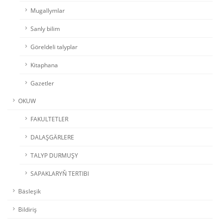
Mugallymlar
Sanly bilim
Göreldeli talyplar
Kitaphana
Gazetler
OKUW
FAKULTETLER
DALAŞGÄRLERE
TALYP DURMUŞY
SAPAKLARYŇ TERTIBI
Bäsleşik
Bildiriş