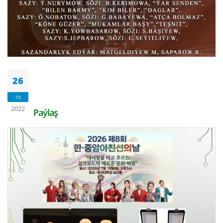
26
10
2022
Paýlaş