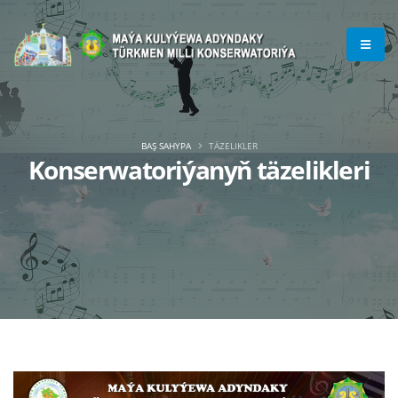
BAŞ SAHYPA
TÄZELIKLER
Konserwatoriýanyň täzelikleri