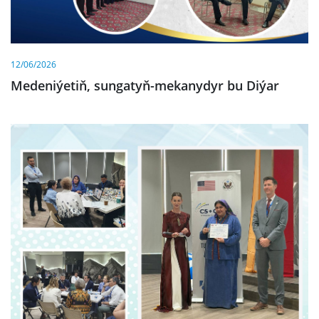
12/06/2026
Medeniýetiň, sungatyň-mekanydyr bu Diýar