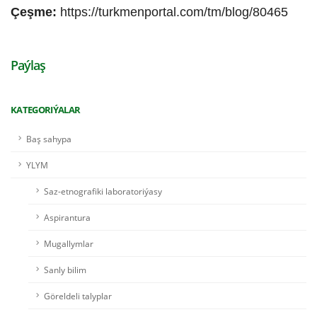
Çeşme:
https://turkmenportal.com/tm/blog/80465
Paýlaş
KATEGORIÝALAR
Baş sahypa
YLYM
Saz-etnografiki laboratoriýasy
Aspirantura
Mugallymlar
Sanly bilim
Göreldeli talyplar