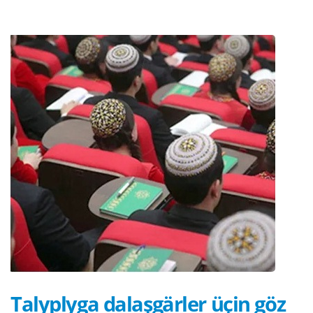
Talyplyga dalaşgärler üçin göz