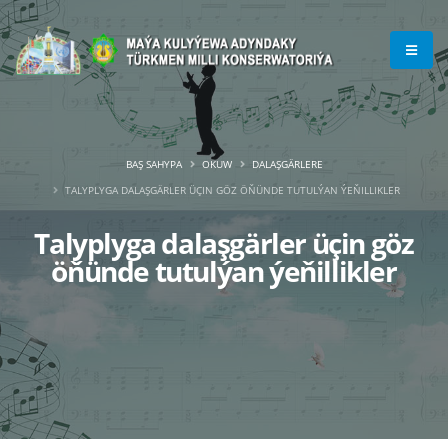
BAŞ SAHYPA
OKUW
DALAŞGÄRLERE
TALYPLYGA DALAŞGÄRLER ÜÇIN GÖZ ÖŇÜNDE TUTULÝAN ÝEŇILLIKLER
Talyplyga dalaşgärler üçin göz
öňünde tutulýan ýeňillikler