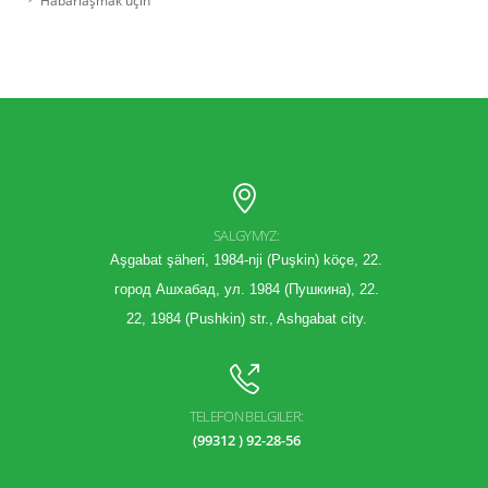
Habarlaşmak üçin
SALGYMYZ:
Aşgabat şäheri, 1984-nji (Puşkin) köçe, 22.
город Ашхабад, ул. 1984 (Пушкина), 22.
22, 1984 (Pushkin) str., Ashgabat city.
TELEFON BELGILER:
(99312 ) 92-28-56