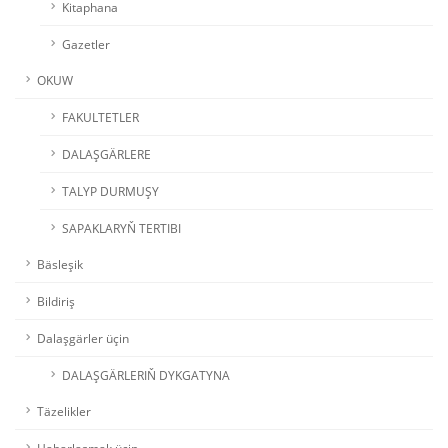
Kitaphana
Gazetler
OKUW
FAKULTETLER
DALAŞGÄRLERE
TALYP DURMUŞY
SAPAKLARYŇ TERTIBI
Bäsleşik
Bildiriş
Dalaşgärler üçin
DALAŞGÄRLERIŇ DYKGATYNA
Täzelikler