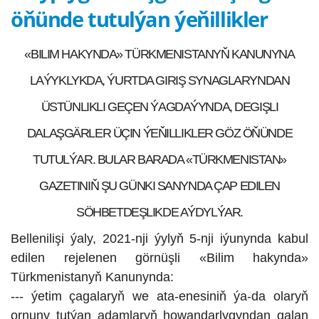
öňünde tutulýan ýeňillikler
«BILIM HAKYNDA» TÜRKMENISTANYŇ KANUNYNA
LAÝYKLYKDA, ÝURTDA GIRIŞ SYNAGLARYNDAN
ÜSTÜNLIKLI GEÇEN ÝAGDAÝYNDA, DEGIŞLI
DALAŞGÄRLER ÜÇIN ÝEŇILLIKLER GÖZ ÖŇÜNDE
TUTULÝAR. BULAR BARADA «TÜRKMENISTAN»
GAZETINIŇ ŞU GÜNKI SANYNDA ÇAP EDILEN
SÖHBETDEŞLIKDE AÝDYLÝAR.
Bellenilişi ýaly, 2021-nji ýylyň 5-nji iýunynda kabul
edilen rejelenen görnüşli «Bilim hakynda»
Türkmenistanyň Kanunynda:
--- ýetim çagalaryň we ata-enesiniň ýa-da olaryň
ornuny tutýan adamlaryň howandarlygyndan galan