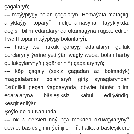
çagalaryň;
--- maýyplygy bolan çagalaryň, Hemaýata mätäçligi
anyklaýjy toparyň netijenamasyna laýyklykda,
degişli bilim edaralarynda okamagyna rugsat edilen
I we II topar maýyplygy bolanlaryň;
--- harby we hukuk goraýjy edaralaryň gulluk
borçlaryny ýerine ýetirýän wagty wepat bolan harby
gullukçylarynyň (işgärleriniň) çagalarynyň;
--- köp çagaly (sekiz çagadan az bolmadyk)
maşgalalardan bolanlaryň giriş synaglaryndan
üstünlikli geçen ýagdaýynda, döwlet hünär bilimi
edaralaryna bäsleşiksiz kabul edilýändigi
kesgitlenilýär.
Şeýle-de bu Kanunda:
--- okuw dersleri boýunça mekdep okuwçylarynyň
döwlet bäsleşiginiň ýeňijileriniň‚ halkara bäsleşiklere