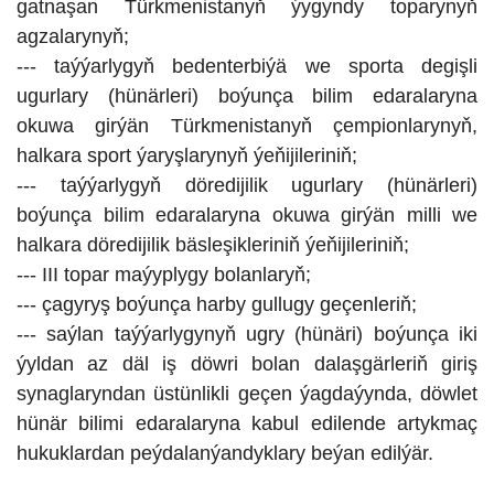
gatnaşan Türkmenistanyň ýygyndy toparynyň
agzalarynyň;
--- taýýarlygyň bedenterbiýä we sporta degişli
ugurlary (hünärleri) boýunça bilim edaralaryna
okuwa girýän Türkmenistanyň çempionlarynyň,
halkara sport ýaryşlarynyň ýeňijileriniň;
--- taýýarlygyň döredijilik ugurlary (hünärleri)
boýunça bilim edaralaryna okuwa girýän milli we
halkara döredijilik bäsleşikleriniň ýeňijileriniň;
--- III topar maýyplygy bolanlaryň;
--- çagyryş boýunça harby gullugy geçenleriň;
--- saýlan taýýarlygynyň ugry (hünäri) boýunça iki
ýyldan az däl iş döwri bolan dalaşgärleriň giriş
synaglaryndan üstünlikli geçen ýagdaýynda, döwlet
hünär bilimi edaralaryna kabul edilende artykmaç
hukuklardan peýdalanýandyklary beýan edilýär.