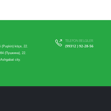
TELEFON BELGILER:
(99312 ) 92-28-56
i (Puşkin) köçe, 22.
84 (Пушкина), 22.
 Ashgabat city.