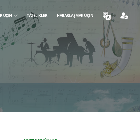
ER ÜÇIN
TÄZELIKLER
HABARLAŞMAK ÜÇIN