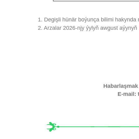
1. Degişli hünär boýunça bilimi hakynda
2. Arzalar 2026-njy ýylyň awgust aýynyň 2
Habarlaşmak ü
E-mail: