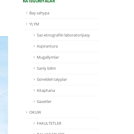
KATEGORIÝALAR
Baş sahypa
YLYM
Saz-etnografiki laboratoriýasy
Aspirantura
Mugallymlar
Sanly bilim
Göreldeli talyplar
Kitaphana
Gazetler
OKUW
FAKULTETLER