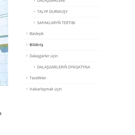
DALAŞGÄRLERE
TALYP DURMUŞY
SAPAKLARYŇ TERTIBI
Bäsleşik
Bildiriş
Dalaşgärler üçin
DALAŞGÄRLERIŇ DYKGATYNA
Täzelikler
Habarlaşmak üçin
a