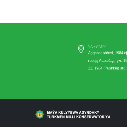
SALGYMYZ:
Aşgabat şäheri, 1984-nj
город Ашхабад, ул. 19
22, 1984 (Pushkin) str.,