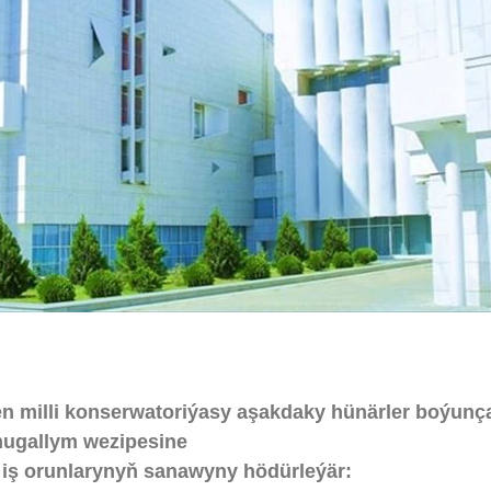
 milli konserwatoriýasy aşakdaky hünärler boýunç
ugallym wezipesine
ş iş orunlarynyň sanawyny hödürleýär: