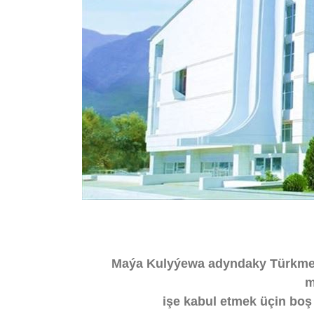
Maýa Kulyýewa adyndaky Türkmen
m
işe kabul etmek üçin bo