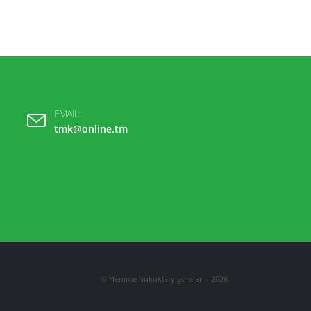
EMAIL:
tmk@online.tm
© Hemme hukuklary goralan - 2026.