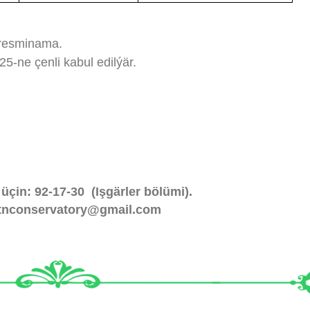
 resminama.
5-ne çenli kabul edilýär.
çin: 92-17-30 (Işgärler bölümi).
 tnconservatory@gmail.com